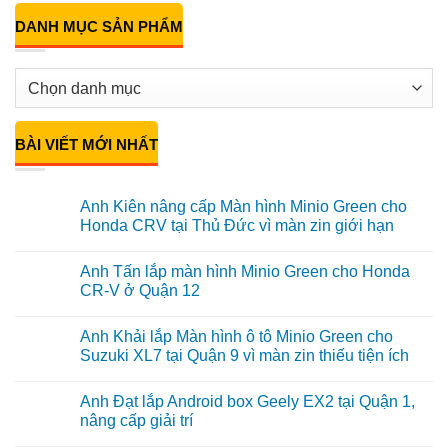
DANH MỤC SẢN PHẨM
BÀI VIẾT MỚI NHẤT
Anh Kiên nâng cấp Màn hình Minio Green cho
Honda CRV tại Thủ Đức vì màn zin giới hạn
Không
có
Anh Tấn lắp màn hình Minio Green cho Honda
bình
luận
CR-V ở Quận 12
ở
Anh
Không
Kiên
có
Anh Khải lắp Màn hình ô tô Minio Green cho
nâng
bình
cấp
luận
Suzuki XL7 tại Quận 9 vì màn zin thiếu tiện ích
Màn
ở
hình
Anh
Không
Minio
Tấn
có
Anh Đạt lắp Android box Geely EX2 tại Quận 1,
Green
lắp
bình
cho
màn
luận
nâng cấp giải trí
Honda
hình
ở
CRV
Minio
Anh
Không