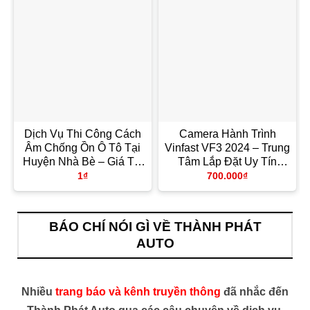
Dịch Vụ Thi Công Cách
Camera Hành Trình
Âm Chống Ồn Ô Tô Tại
Vinfast VF3 2024 – Trung
Huyện Nhà Bè – Giá Tốt
Tâm Lắp Đặt Uy Tín
TPHCM
TPHCM
1
₫
700.000
₫
BÁO CHÍ NÓI GÌ VỀ THÀNH PHÁT
AUTO
Nhiều
trang báo và kênh truyền thông
đã nhắc đến