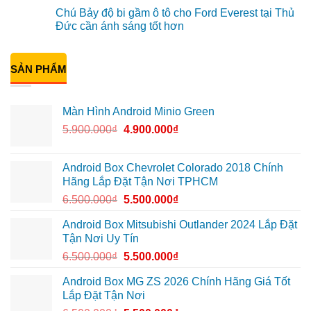
tại
Green
Khải
có
Chú Bảy độ bi gầm ô tô cho Ford Everest tại Thủ
Thủ
cho
lắp
bình
Đức
Honda
Màn
luận
Đức cần ánh sáng tốt hơn
vì
CR-
hình
ở
màn
V
ô
Anh
Không
zin
ở
tô
Đạt
có
giới
Quận
Minio
lắp
bình
hạn
12
Green
Android
SẢN PHẨM
luận
cho
box
ở
Suzuki
Geely
Chú
XL7
EX2
Bảy
tại
tại
độ
Màn Hình Android Minio Green
Quận
Quận
bi
9
1,
gầm
5.900.000
₫
4.900.000
₫
vì
nâng
ô
màn
cấp
tô
zin
giải
cho
thiếu
trí
Ford
tiện
Everest
Android Box Chevrolet Colorado 2018 Chính
ích
tại
Hãng Lắp Đặt Tận Nơi TPHCM
Thủ
Đức
6.500.000
₫
5.500.000
₫
cần
ánh
sáng
Android Box Mitsubishi Outlander 2024 Lắp Đặt
tốt
Tận Nơi Uy Tín
hơn
6.500.000
₫
5.500.000
₫
Android Box MG ZS 2026 Chính Hãng Giá Tốt
Lắp Đặt Tận Nơi