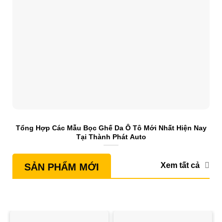
Tổng Hợp Các Mẫu Bọc Ghế Da Ô Tô Mới Nhất Hiện Nay
S
Tại Thành Phát Auto
Xem tất cả
SẢN PHẨM MỚI