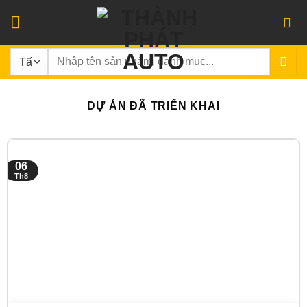
Bỏ
qua
nội
Tìm
dung
kiếm:
DỰ ÁN ĐÃ TRIỂN KHAI
06
Th8