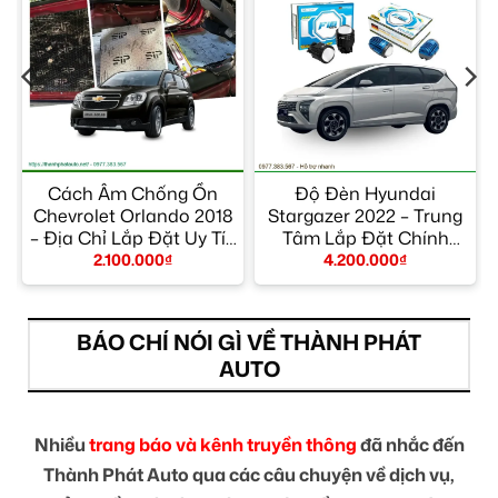
Cách Âm Chống Ồn
Độ Đèn Hyundai
Chevrolet Orlando 2018
Stargazer 2022 – Trung
– Địa Chỉ Lắp Đặt Uy Tín
Tâm Lắp Đặt Chính
TPHCM
Hãng Giá Tốt TPHCM
2.100.000
₫
4.200.000
₫
BÁO CHÍ NÓI GÌ VỀ THÀNH PHÁT
AUTO
Nhiều
trang báo và kênh truyền thông
đã nhắc đến
Thành Phát Auto qua các câu chuyện về dịch vụ,