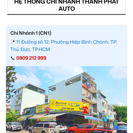
HỆ THỐNG CHI NHÁNH THÀNH PHÁT
AUTO
Chi Nhánh 1 (CN1)
📍
11 Đường số 12, Phường Hiệp Bình Chánh, TP.
Thủ Đức, TP.HCM
📞
0909 212 999