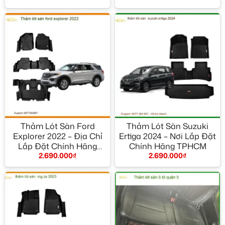
Thảm Lót Sàn Ford
Thảm Lót Sàn Suzuki
Explorer 2022 – Địa Chỉ
Ertiga 2024 – Nơi Lắp Đặt
Lắp Đặt Chính Hãng
Chính Hãng TPHCM
2.690.000
₫
2.690.000
₫
TPHCM