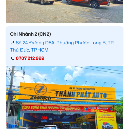
Chi Nhánh 2 (CN2)
📍
Số 24 Đường D5A, Phường Phước Long B, TP.
Thủ Đức, TP.HCM
📞
0707 212 999