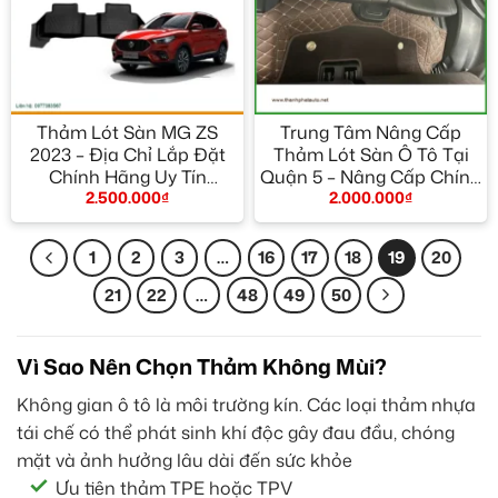
Thảm Lót Sàn MG ZS
Trung Tâm Nâng Cấp
2023 – Địa Chỉ Lắp Đặt
Thảm Lót Sàn Ô Tô Tại
Chính Hãng Uy Tín
Quận 5 – Nâng Cấp Chính
2.500.000
₫
2.000.000
₫
TPHCM
Hãng
1
2
3
…
16
17
18
19
20
21
22
…
48
49
50
Vì Sao Nên Chọn Thảm Không Mùi?
Không gian ô tô là môi trường kín. Các loại thảm nhựa
tái chế có thể phát sinh khí độc gây đau đầu, chóng
mặt và ảnh hưởng lâu dài đến sức khỏe
Ưu tiên thảm TPE hoặc TPV