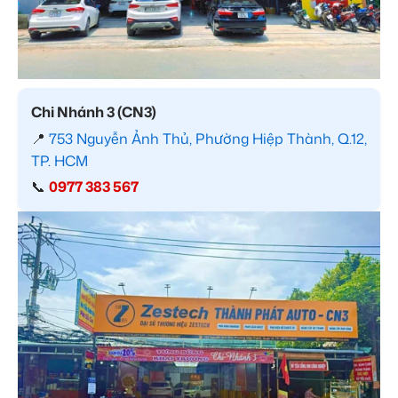
Chi Nhánh 3 (CN3)
📍
753 Nguyễn Ảnh Thủ, Phường Hiệp Thành, Q.12,
TP. HCM
📞
0977 383 567