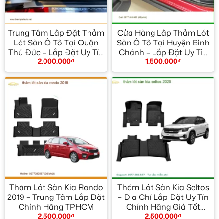
Trung Tâm Lắp Đặt Thảm
Cửa Hàng Lắp Thảm Lót
Lót Sàn Ô Tô Tại Quận
Sàn Ô Tô Tại Huyện Bình
Thủ Đức – Lắp Đặt Uy Tín
Chánh – Lắp Đặt Uy Tín
2.000.000
₫
1.500.000
₫
TPHCM
TPHCM
Thảm Lót Sàn Kia Rondo
Thảm Lót Sàn Kia Seltos
2019 – Trung Tâm Lắp Đặt
– Địa Chỉ Lắp Đặt Uy Tín
Chính Hãng TPHCM
Chính Hãng Giá Tốt
2.500.000
₫
2.500.000
₫
TPHCM