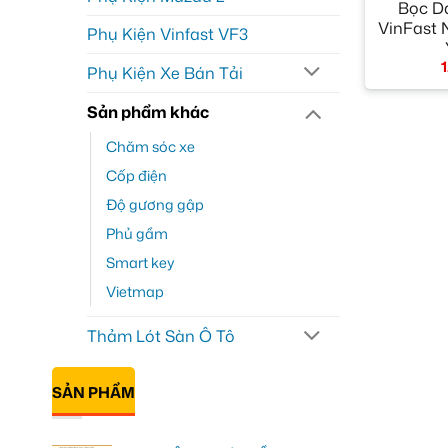
Bọc D
VinFast 
Phụ Kiện Vinfast VF3
Phụ Kiện Xe Bán Tải
Sản phẩm khác
Chăm sóc xe
Cốp điện
Độ gương gập
Phủ gầm
Smart key
Vietmap
Thảm Lót Sàn Ô Tô
SẢN PHẨM