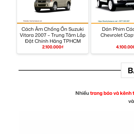
Cách Âm Chống Ồn Suzuki
Dán Phim Các
Vitara 2007 – Trung Tâm Lắp
Chevrolet Capt
Đặt Chính Hãng TPHCM
2.100.000
₫
4.100.00
B
Nhiều
trang báo và kênh 
và