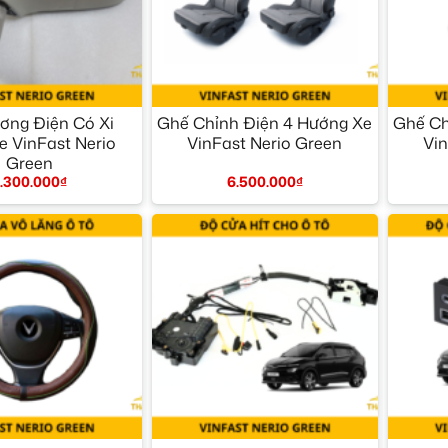
+
+
ơng Điện Có Xi
Ghế Chỉnh Điện 4 Hướng Xe
Ghế Ch
e VinFast Nerio
VinFast Nerio Green
Vin
Green
6.500.000
₫
.300.000
₫
+
+