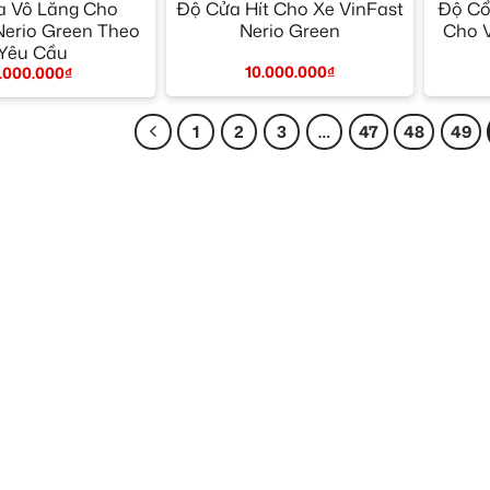
a Vô Lăng Cho
Độ Cửa Hít Cho Xe VinFast
Độ Cổ
Nerio Green Theo
Nerio Green
Cho V
Yêu Cầu
10.000.000
₫
1.000.000
₫
1
2
3
…
47
48
49