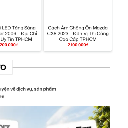
i LED Tăng Sáng
Cách Âm Chống Ồn Mazda
r 2006 – Địa Chỉ
CX8 2023 – Đơn Vị Thi Công
 Uy Tín TPHCM
Cao Cấp TPHCM
.200.000
₫
2.100.000
₫
TO
yện về dịch vụ, sản phẩm
tô.