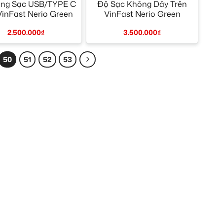
ng Sạc USB/TYPE C
Độ Sạc Không Dây Trên
inFast Nerio Green
VinFast Nerio Green
2.500.000
₫
3.500.000
₫
50
51
52
53