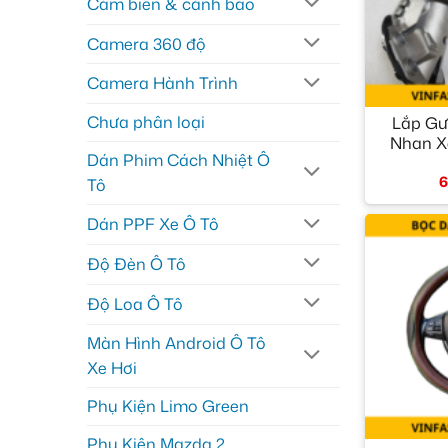
Cảm biến & cảnh báo
Camera 360 độ
Camera Hành Trình
+
Chưa phân loại
Lắp Gư
Nhan X
Dán Phim Cách Nhiệt Ô
6
Tô
Dán PPF Xe Ô Tô
Độ Đèn Ô Tô
Độ Loa Ô Tô
Màn Hình Android Ô Tô
Xe Hơi
Phụ Kiện Limo Green
+
Phụ Kiện Mazda 2