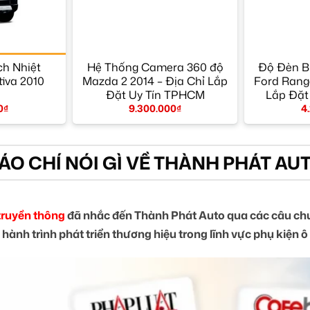
h Nhiệt
Hệ Thống Camera 360 độ
Độ Đèn B
iva 2010
Mazda 2 2014 – Địa Chỉ Lắp
Ford Range
Đặt Uy Tín TPHCM
Lắp Đặt
0
₫
9.300.000
₫
4
ÁO CHÍ NÓI GÌ VỀ THÀNH PHÁT AU
truyền thông
đã nhắc đến Thành Phát Auto qua các câu chu
 hành trình phát triển thương hiệu trong lĩnh vực phụ kiện ô 