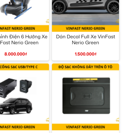
+
ỉnh Điện 6 Hướng Xe
Dán Decal Full Xe VinFast
Fast Nerio Green
Nerio Green
8.000.000
₫
1.500.000
₫
+