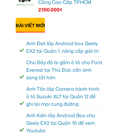
Công Cao Cấp TPHCM
2.100.000
₫
BÀI VIẾT MỚI
Anh Đạt lắp Android box Geely
EX2 tại Quận 1, nâng cấp giải trí
Chú Bảy độ bi gầm ô tô cho Ford
Everest tại Thủ Đức cần ánh
sáng tốt hơn
Anh Tấn lắp Camera hành trình
ô tô Suzuki XL7 tại Quận 12 để
ghi lại mọi cung đường
Anh Kiên lắp Android Box cho
Geely EX2 tại Quận 10 để xem
Youtube