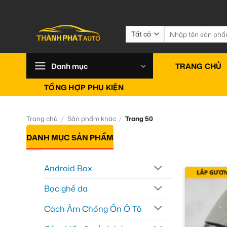
Bỏ
qua
nội
Tìm
kiếm:
dung
Danh mục
TRANG CHỦ
TỔNG HỢP PHỤ KIỆN
Trang chủ
/
Sản phẩm khác
/
Trang 50
DANH MỤC SẢN PHẨM
Android Box
Bọc ghế da
Cách Âm Chống Ồn Ô Tô