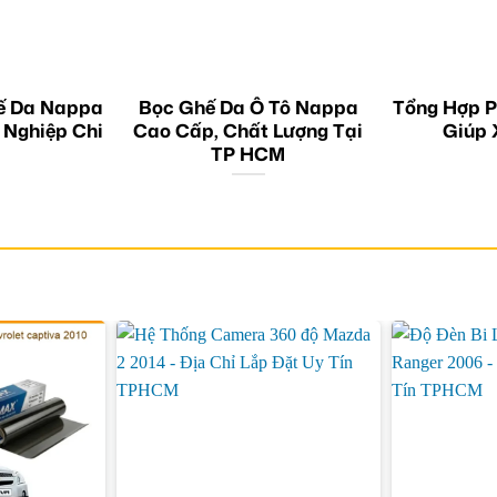
ế Da Nappa
Bọc Ghế Da Ô Tô Nappa
Tổng Hợp P
 Nghiệp Chi
Cao Cấp, Chất Lượng Tại
Giúp 
TP HCM