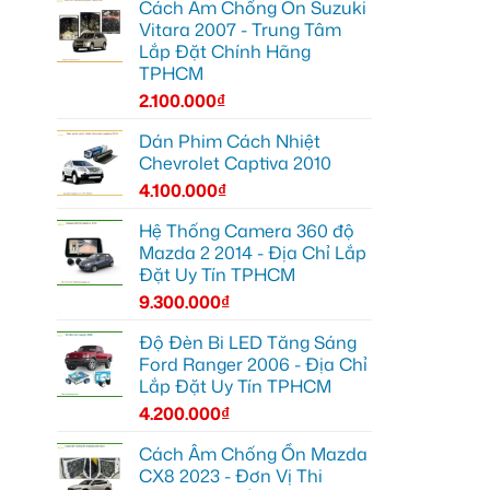
Cách Âm Chống Ồn Suzuki
Vitara 2007 - Trung Tâm
Lắp Đặt Chính Hãng
TPHCM
2.100.000
₫
Dán Phim Cách Nhiệt
Chevrolet Captiva 2010
4.100.000
₫
Hệ Thống Camera 360 độ
Mazda 2 2014 - Địa Chỉ Lắp
Đặt Uy Tín TPHCM
9.300.000
₫
Độ Đèn Bi LED Tăng Sáng
Ford Ranger 2006 - Địa Chỉ
Lắp Đặt Uy Tín TPHCM
4.200.000
₫
Cách Âm Chống Ồn Mazda
CX8 2023 - Đơn Vị Thi