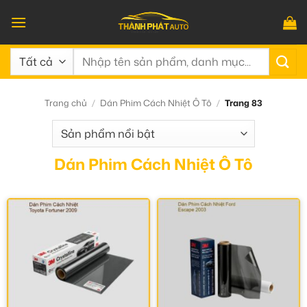
Bỏ
qua
nội
Tìm
dung
kiếm:
Trang chủ
/
Dán Phim Cách Nhiệt Ô Tô
/
Trang 83
Dán Phim Cách Nhiệt Ô Tô