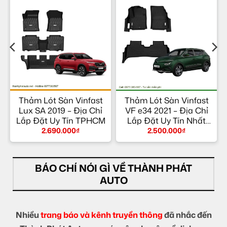
e
Thảm Lót Sàn Vinfast
Thảm Lót Sàn Vinfast
a
Lux SA 2019 – Địa Chỉ
VF e34 2021 – Địa Chỉ
Lắp Đặt Uy Tín TPHCM
Lắp Đặt Uy Tín Nhất
TPHCM
2.690.000
₫
2.500.000
₫
BÁO CHÍ NÓI GÌ VỀ THÀNH PHÁT
AUTO
Nhiều
trang báo và kênh truyền thông
đã nhắc đến