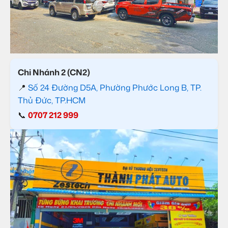
Chi Nhánh 2 (CN2)
📍
Số 24 Đường D5A, Phường Phước Long B, TP.
Thủ Đức, TP.HCM
📞
0707 212 999