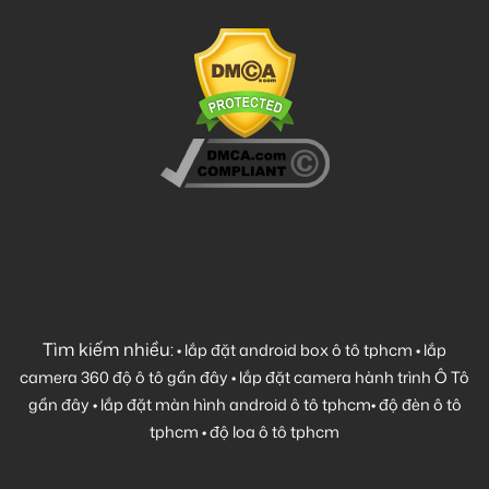
Tìm kiếm nhiều:
•
lắp đặt android box ô tô tphcm
•
lắp
camera 360 độ ô tô gần đây
•
lắp đặt camera hành trình Ô Tô
gần đây
•
lắp đặt màn hình android ô tô tphcm
•
độ đèn ô tô
tphcm
•
độ loa ô tô tphcm