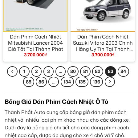
Dán Phim Cách Nhiệt
Dán Phim Cách Nhiệt
Mitsubishi Lancer 2004
Suzuki Vitara 2003 Chính
Giá Tốt Tại Thành Phát
Hãng Uy Tín Tại Thành
3.700.000
₫
3.700.000
₫
Phát Auto
1
2
3
…
80
81
82
83
84
85
86
…
134
135
136
Bảng Giá Dán Phim Cách Nhiệt Ô Tô
Thành Phát Auto cung cấp bảng giá dán phim cách
nhiệt với nhiều loại phim khác nhau cho các dòng xe.
Dưới đây là bảng giá chi tiết cho các dòng phim cách
nhiệt cao cấp, được áp dụng cho xe 4 chỗ và 7 chỗ.