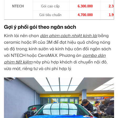
NTECH
Gói cao cấp
6.300.000
2.300
Gói tiêu chuẩn
4.700.000
1.900
Gợi ý phối gói theo ngân sách
Kính lái nên chọn
dán phim cách nhiệt kính lái
bằng
ceramic hoặc IR của 3M để đạt hiệu quả chống nóng
và độ trong; kính sườn và kính hậu cân đối ngân sách
với NTECH hoặc CeraMAX. Phương án
combo dán
phim tiết kiệm
này phù hợp khách di chuyển nội đô,
vừa mát, riêng tư và chi phí hợp lý.