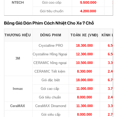
NTECH
Gói cao cấp
5.500.000
2.
Gói tiêu chuẩn
4.200.000
1.
Bảng Giá Dán Phim Cách Nhiệt Cho Xe 7 Chỗ
THƯƠNG HIỆU
DÒNG PHIM
TOÀN XE (VNĐ)
KÍNH LÁ
Crystalline PRO
18.300.000
6.500
Crystalline Hồng Ngoại
12.300.000
6.500
3M
CERAMIC hồng ngoại
10.500.000
3.300
CERAMIC Tiết kiệm
8.300.000
2.400
Gói đặc biệt
18.000.000
6.700
Inmax
Gói cao cấp
11.000.000
3.700
Gói tiêu chuẩn
8.000.000
2.400
CeraMAX
CeraMAX Dinamond
11.300.000
3.300
Gói siêu cấp
8.000.000
2.700