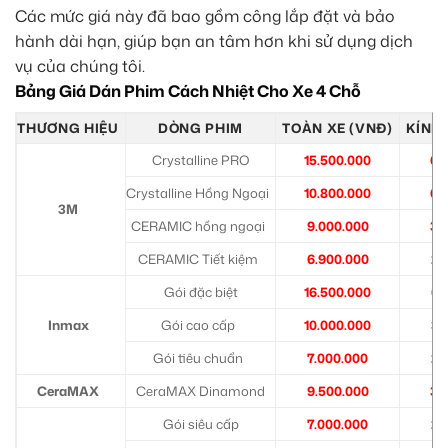
Các mức giá này đã bao gồm công lắp đặt và bảo
hành dài hạn, giúp bạn an tâm hơn khi sử dụng dịch
vụ của chúng tôi.
Bảng Giá Dán Phim Cách Nhiệt Cho Xe 4 Chỗ
THƯƠNG HIỆU
DÒNG PHIM
TOÀN XE (VNĐ)
KÍNH 
Crystalline PRO
15.500.000
6.
Crystalline Hồng Ngoại
10.800.000
6.
3M
CERAMIC hồng ngoại
9.000.000
3.
CERAMIC Tiết kiệm
6.900.000
2.
Gói đặc biệt
16.500.000
6.
Inmax
Gói cao cấp
10.000.000
3.
Gói tiêu chuẩn
7.000.000
2.
CeraMAX
CeraMAX Dinamond
9.500.000
3.
Gói siêu cấp
7.000.000
2.