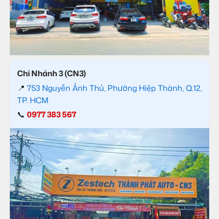
Chi Nhánh 3 (CN3)
📍
753 Nguyễn Ảnh Thủ, Phường Hiệp Thành, Q.12,
TP. HCM
📞
0977 383 567