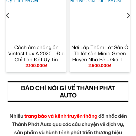
h
Cách âm chống ồn
Nơi Lắp Thảm Lót Sàn Ô
Vinfast Lux A 2020 – Địa
Tô lót sàn Minio Green
n
Chỉ Lắp Đặt Uy Tín
Huyện Nhà Bè – Giá Tốt
TPHCM
TPHCM
2.100.000
₫
2.500.000
₫
BÁO CHÍ NÓI GÌ VỀ THÀNH PHÁT
AUTO
Nhiều
trang báo và kênh truyền thông
đã nhắc đến
Thành Phát Auto qua các câu chuyện về dịch vụ,
sản phẩm và hành trình phát triển thương hiệu