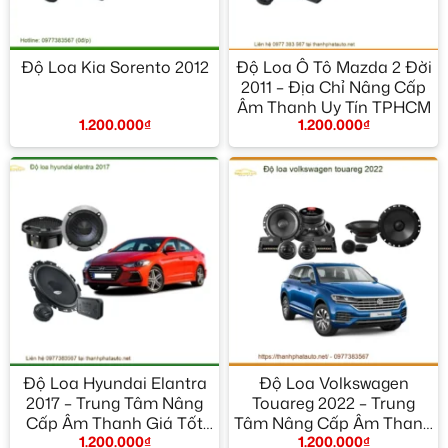
Độ Loa Kia Sorento 2012
Độ Loa Ô Tô Mazda 2 Đời
2011 – Địa Chỉ Nâng Cấp
Âm Thanh Uy Tín TPHCM
1.200.000
₫
1.200.000
₫
Độ Loa Hyundai Elantra
Độ Loa Volkswagen
2017 – Trung Tâm Nâng
Touareg 2022 – Trung
Cấp Âm Thanh Giá Tốt
Tâm Nâng Cấp Âm Thanh
1.200.000
₫
1.200.000
₫
TPHCM
Uy Tín TPHCM