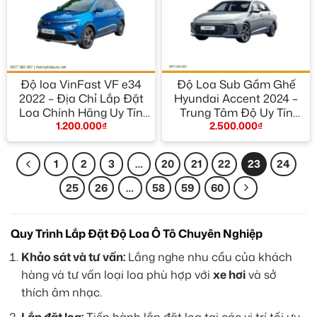
Độ loa VinFast VF e34
Độ Loa Sub Gầm Ghế
2022 – Địa Chỉ Lắp Đặt
Hyundai Accent 2024 –
Loa Chính Hãng Uy Tín
Trung Tâm Độ Uy Tín
1.200.000
₫
2.500.000
₫
TPHCM
TPHCM
1
2
3
…
20
21
22
23
24
25
26
…
58
59
60
Quy Trình Lắp Đặt Độ Loa Ô Tô Chuyên Nghiệp
Khảo sát và tư vấn:
Lắng nghe nhu cầu của khách
hàng và tư vấn loại loa phù hợp với
xe hơi
và sở
thích âm nhạc.
Lắp đặt loa:
Tiến hành lắp đặt loa tại các vị trí tối ưu