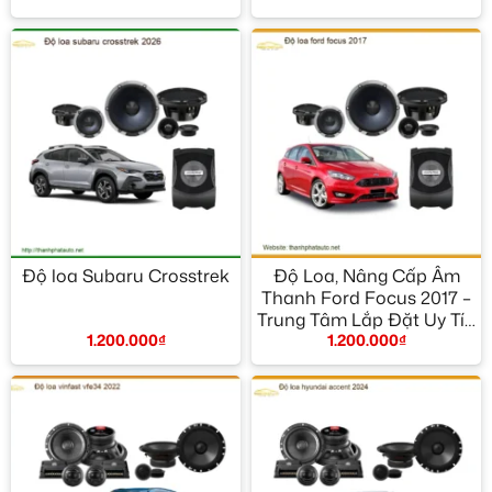
Độ loa Subaru Crosstrek
Độ Loa, Nâng Cấp Âm
Thanh Ford Focus 2017 –
Trung Tâm Lắp Đặt Uy Tín
1.200.000
₫
1.200.000
₫
TPHCM