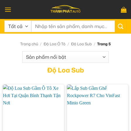
Bỏ
qua
nội
Tìm
dung
kiếm:
Trang chủ
/
Độ Loa Ô Tô
/
Độ Loa Sub
/
Trang 5
Độ Loa Sub