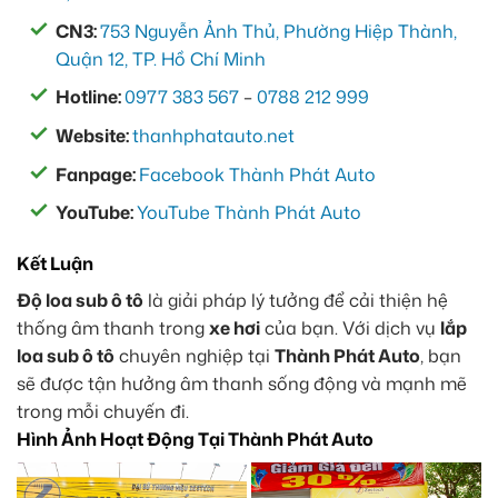
CN3:
753 Nguyễn Ảnh Thủ, Phường Hiệp Thành,
Quận 12, TP. Hồ Chí Minh
Hotline:
0977 383 567
–
0788 212 999
Website:
thanhphatauto.net
Fanpage:
Facebook Thành Phát Auto
YouTube:
YouTube Thành Phát Auto
Kết Luận
Độ loa sub ô tô
là giải pháp lý tưởng để cải thiện hệ
thống âm thanh trong
xe hơi
của bạn. Với dịch vụ
lắp
loa sub ô tô
chuyên nghiệp tại
Thành Phát Auto
, bạn
sẽ được tận hưởng âm thanh sống động và mạnh mẽ
trong mỗi chuyến đi.
Hình Ảnh Hoạt Động Tại Thành Phát Auto