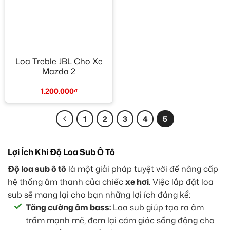
Loa Treble JBL Cho Xe
Mazda 2
1.200.000
₫
1
2
3
4
5
Lợi Ích Khi Độ Loa Sub Ô Tô
Độ loa sub ô tô
là một giải pháp tuyệt vời để nâng cấp
hệ thống âm thanh của chiếc
xe hơi
. Việc lắp đặt loa
sub sẽ mang lại cho bạn những lợi ích đáng kể:
Tăng cường âm bass:
Loa sub giúp tạo ra âm
trầm mạnh mẽ, đem lại cảm giác sống động cho