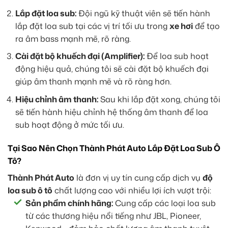
Lắp đặt loa sub:
Đội ngũ kỹ thuật viên sẽ tiến hành
lắp đặt loa sub tại các vị trí tối ưu trong
xe hơi
để tạo
ra âm bass mạnh mẽ, rõ ràng.
Cài đặt bộ khuếch đại (Amplifier):
Để loa sub hoạt
động hiệu quả, chúng tôi sẽ cài đặt bộ khuếch đại
giúp âm thanh mạnh mẽ và rõ ràng hơn.
Hiệu chỉnh âm thanh:
Sau khi lắp đặt xong, chúng tôi
sẽ tiến hành hiệu chỉnh hệ thống âm thanh để loa
sub hoạt động ở mức tối ưu.
Tại Sao Nên Chọn Thành Phát Auto Lắp Đặt Loa Sub Ô
Tô?
Thành Phát Auto
là đơn vị uy tín cung cấp dịch vụ
độ
loa sub ô tô
chất lượng cao với nhiều lợi ích vượt trội:
Sản phẩm chính hãng:
Cung cấp các loại loa sub
từ các thương hiệu nổi tiếng như JBL, Pioneer,