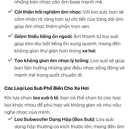
những bản nhạc cần âm bass mạnh mẽ.
Cải thiện trải nghiệm âm nhạc:
Với loa sub, bạn sẽ
cảm nhận rõ ràng hơn sự chi tiết của từng dải âm,
giúp âm nhạc thêm phần trọn vẹn.
Giảm thiểu tiếng ồn ngoài:
Âm thanh từ loa sub
giúp làm dịu bớt tiếng ồn xung quanh, mang đến
không gian thư giãn hơn trong
xe hơi
.
Tạo không gian âm nhạc lý tưởng:
Loa sub sẽ giúp
bạn tận hưởng những giai điệu nhạc sống động và
mạnh mẽ trong suốt chuyến đi.
Các Loại Loa Sub Phổ Biến Cho Xe Hơi
Khi lựa chọn
loa sub ô tô
, bạn có thể chọn từ các loại
loa khác nhau để phù hợp với không gian và nhu cầu
nghe nhạc của mình:
Loa Subwoofer Dạng Hộp (Box Sub):
Loa sub
dạng hộp thường có kích thước lớn, mang đến âm