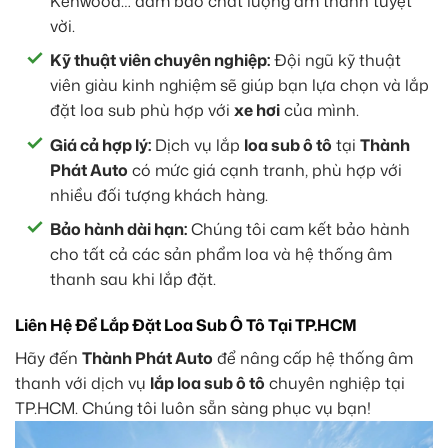
Kenwood… đảm bảo chất lượng âm thanh tuyệt
vời.
Kỹ thuật viên chuyên nghiệp:
Đội ngũ kỹ thuật
viên giàu kinh nghiệm sẽ giúp bạn lựa chọn và lắp
đặt loa sub phù hợp với
xe hơi
của mình.
Giá cả hợp lý:
Dịch vụ lắp
loa sub ô tô
tại
Thành
Phát Auto
có mức giá cạnh tranh, phù hợp với
nhiều đối tượng khách hàng.
Bảo hành dài hạn:
Chúng tôi cam kết bảo hành
cho tất cả các sản phẩm loa và hệ thống âm
thanh sau khi lắp đặt.
Liên Hệ Để Lắp Đặt Loa Sub Ô Tô Tại TP.HCM
Hãy đến
Thành Phát Auto
để nâng cấp hệ thống âm
thanh với dịch vụ
lắp loa sub ô tô
chuyên nghiệp tại
TP.HCM. Chúng tôi luôn sẵn sàng phục vụ bạn!