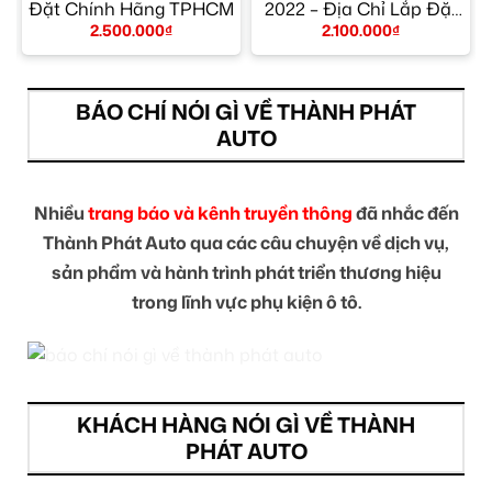
t
Đặt Chính Hãng TPHCM
2022 – Địa Chỉ Lắp Đặt
Uy Tín TPHCM
2.500.000
₫
2.100.000
₫
BÁO CHÍ NÓI GÌ VỀ THÀNH PHÁT
AUTO
Nhiều
trang báo và kênh truyền thông
đã nhắc đến
Thành Phát Auto qua các câu chuyện về dịch vụ,
sản phẩm và hành trình phát triển thương hiệu
trong lĩnh vực phụ kiện ô tô.
KHÁCH HÀNG NÓI GÌ VỀ THÀNH
PHÁT AUTO