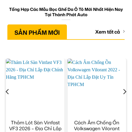
Tổng Hợp Các Mẫu Bọc Ghế Da Ô Tô Mới Nhất Hiện Nay
Tại Thành Phát Auto
SẢN PHẨM MỚI
Xem tất cả
x
Thảm Lót Sàn Vinfast
Cách Âm Chống Ồn
p
VF3 2026 – Địa Chỉ Lắp
Volkswagen Vilorant