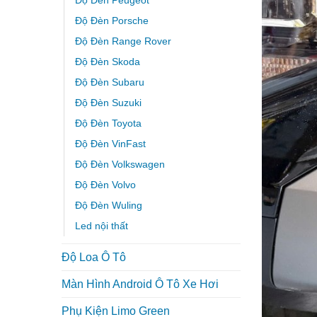
Độ Đèn Peugeot
Độ Đèn Porsche
Độ Đèn Range Rover
Độ Đèn Skoda
Độ Đèn Subaru
Độ Đèn Suzuki
Độ Đèn Toyota
Độ Đèn VinFast
Độ Đèn Volkswagen
Độ Đèn Volvo
Độ Đèn Wuling
Led nội thất
Độ Loa Ô Tô
Màn Hình Android Ô Tô Xe Hơi
Phụ Kiện Limo Green