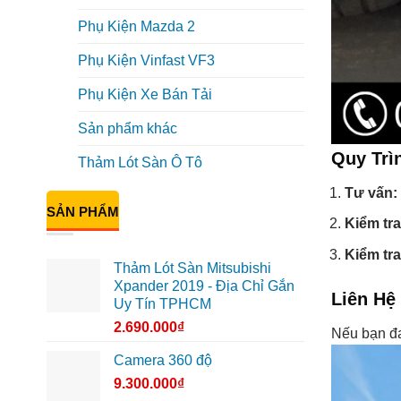
Phụ Kiện Mazda 2
Phụ Kiện Vinfast VF3
Phụ Kiện Xe Bán Tải
Sản phẩm khác
Quy Trì
Thảm Lót Sàn Ô Tô
Tư vấn:
SẢN PHẨM
Kiểm tra
Kiểm tr
Thảm Lót Sàn Mitsubishi
Xpander 2019 - Địa Chỉ Gắn
Liên Hệ
Uy Tín TPHCM
2.690.000
₫
Nếu bạn đa
Camera 360 độ
9.300.000
₫