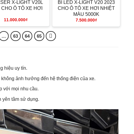
ASER X-LIGHT V20L
BI LED X-LIGHT V20 2023
 CHO Ô TÔ XE HƠI
CHO Ô TÔ XE HƠI NHIỆT
MÀU 5000K
11.000.000
₫
7.500.000
₫
…
63
64
65
hiệu uy tín.
 không ảnh hưởng đến hệ thống điện của xe.
p với mọi nhu cầu.
n yên tâm sử dụng.