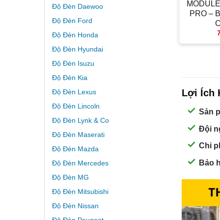
MODULE 
Độ Đèn Daewoo
PRO – 
Độ Đèn Ford
Độ Đèn Honda
Độ Đèn Hyundai
Độ Đèn Isuzu
Độ Đèn Kia
Lợi Ích
Độ Đèn Lexus
Độ Đèn Lincoln
Sản p
Độ Đèn Lynk & Co
Đội n
Độ Đèn Maserati
Chi p
Độ Đèn Mazda
Bảo h
Độ Đèn Mercedes
Độ Đèn MG
Độ Đèn Mitsubishi
Độ Đèn Nissan