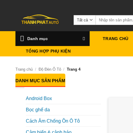
Bỏ
qua
Tìm
nội
kiếm:
dung
Danh mục
TRANG CHỦ
TỔNG HỢP PHỤ KIỆN
Trang chủ
/
Độ Đèn Ô Tô
/
Trang 4
DANH MỤC SẢN PHẨM
Android Box
Bọc ghế da
Cách Âm Chống Ồn Ô Tô
Cảm biến & cảnh báo