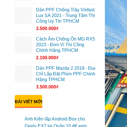
Dán PPF Chống Trầy Vinfast
Lux SA 2021 - Trung Tâm Thi
Công Uy Tín TPHCM
3.500.000
₫
Cách Âm Chống Ồn MG RX5
2023 - Đơn Vị Thi Công
Chính Hãng TPHCM
2.100.000
₫
Dán PPF Mazda 2 2018 - Địa
Chỉ Lắp Đặt Phim PPF Chính
Hãng TPHCM
3.500.000
₫
BÀI VIẾT MỚI
Anh Kiên lắp Android Box cho
Geely EX2 tại Quận 10 để xem