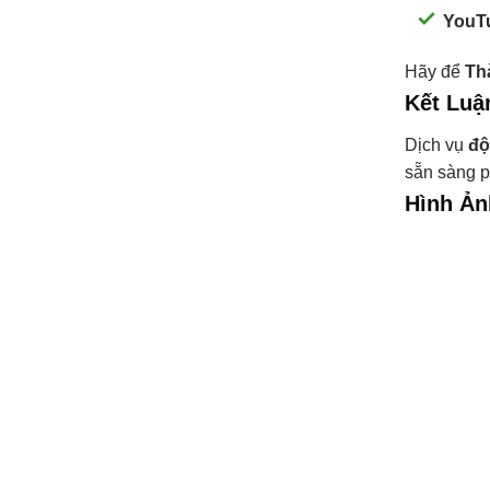
YouT
Hãy để
Th
Kết Luậ
Dịch vụ
độ
sẵn sàng p
Hình Ản