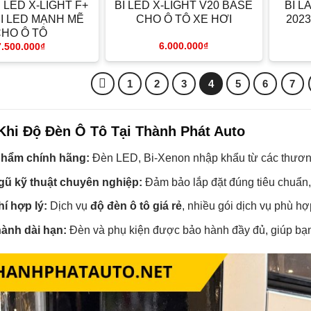
LED X-LIGHT F+
BI LED X-LIGHT V20 BASE
BI L
BI LED MẠNH MẼ
CHO Ô TÔ XE HƠI
2023
CHO Ô TÔ
6.000.000
₫
7.500.000
₫
1
2
3
4
5
6
7
 Khi Độ Đèn Ô Tô Tại Thành Phát Auto
hẩm chính hãng:
Đèn LED, Bi-Xenon nhập khẩu từ các thương 
gũ kỹ thuật chuyên nghiệp:
Đảm bảo lắp đặt đúng tiêu chuẩn,
hí hợp lý:
Dịch vụ
độ đèn ô tô giá rẻ
, nhiều gói dịch vụ phù hợ
ành dài hạn:
Đèn và phụ kiện được bảo hành đầy đủ, giúp bạ