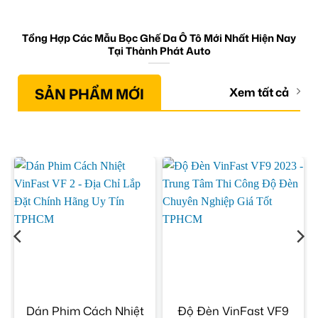
Tổng Hợp Các Mẫu Bọc Ghế Da Ô Tô Mới Nhất Hiện Nay
Tại Thành Phát Auto
SẢN PHẨM MỚI
Xem tất cả
n
Dán Phim Cách Nhiệt
Độ Đèn VinFast VF9