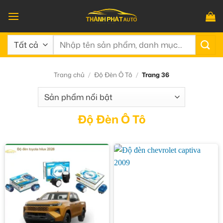
Bỏ
qua
nội
Tìm
dung
kiếm:
Trang chủ
/
Độ Đèn Ô Tô
/
Trang 36
Độ Đèn Ô Tô