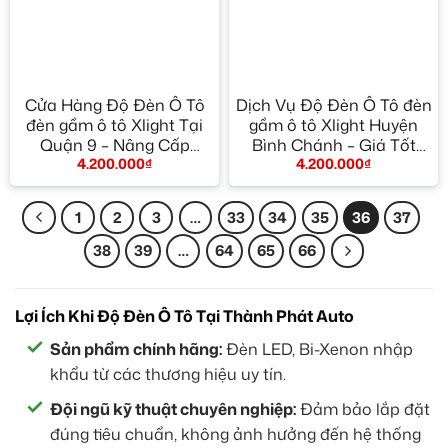
Cửa Hàng Độ Đèn Ô Tô
Dịch Vụ Độ Đèn Ô Tô đèn
đèn gầm ô tô Xlight Tại
gầm ô tô Xlight Huyện
Quận 9 – Nâng Cấp
Bình Chánh – Giá Tốt
4.200.000
₫
4.200.000
₫
Chính Hãng
TPHCM
1
2
3
…
33
34
35
36
37
38
39
…
64
65
66
Lợi Ích Khi Độ Đèn Ô Tô Tại Thành Phát Auto
Sản phẩm chính hãng:
Đèn LED, Bi-Xenon nhập
khẩu từ các thương hiệu uy tín.
Đội ngũ kỹ thuật chuyên nghiệp:
Đảm bảo lắp đặt
đúng tiêu chuẩn, không ảnh hưởng đến hệ thống