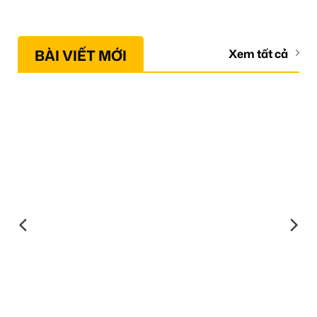
BÀI VIẾT MỚI
Xem tất cả