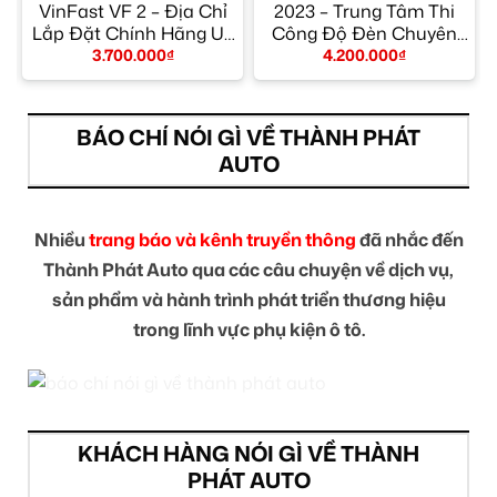
VinFast VF 2 – Địa Chỉ
2023 – Trung Tâm Thi
Lắp Đặt Chính Hãng Uy
Công Độ Đèn Chuyên
Tín TPHCM
Nghiệp Giá Tốt TPHCM
3.700.000
₫
4.200.000
₫
BÁO CHÍ NÓI GÌ VỀ THÀNH PHÁT
AUTO
Nhiều
trang báo và kênh truyền thông
đã nhắc đến
Thành Phát Auto qua các câu chuyện về dịch vụ,
sản phẩm và hành trình phát triển thương hiệu
trong lĩnh vực phụ kiện ô tô.
KHÁCH HÀNG NÓI GÌ VỀ THÀNH
PHÁT AUTO