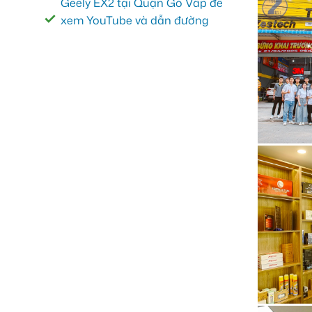
Geely EX2 tại Quận Gò Vấp để
xem YouTube và dẫn đường