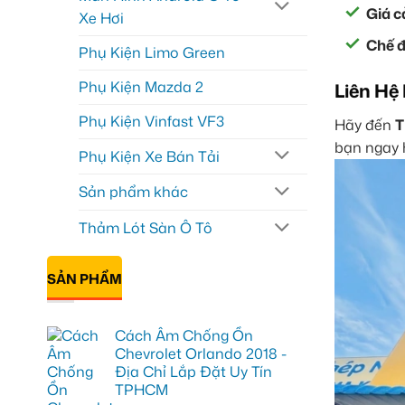
Giá c
Xe Hơi
Chế đ
Phụ Kiện Limo Green
Phụ Kiện Mazda 2
Liên Hệ
Phụ Kiện Vinfast VF3
Hãy đến
T
bạn ngay 
Phụ Kiện Xe Bán Tải
Sản phẩm khác
Thảm Lót Sàn Ô Tô
SẢN PHẨM
Cách Âm Chống Ồn
Chevrolet Orlando 2018 -
Địa Chỉ Lắp Đặt Uy Tín
TPHCM