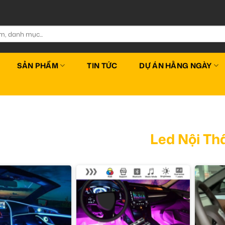
SẢN PHẨM
TIN TỨC
DỰ ÁN HẰNG NGÀY
Led Nội Th