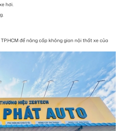
xe hơi.
g.
 TP.HCM để nâng cấp không gian nội thất xe của