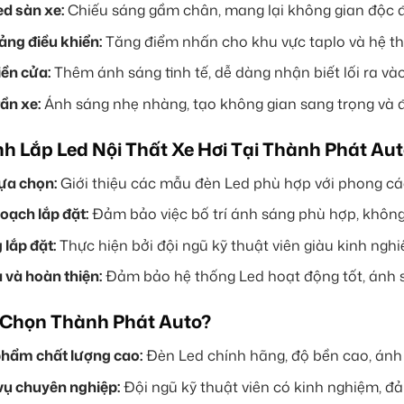
ed sàn xe:
Chiếu sáng gầm chân, mang lại không gian độc 
ảng điều khiển:
Tăng điểm nhấn cho khu vực taplo và hệ th
iền cửa:
Thêm ánh sáng tinh tế, dễ dàng nhận biết lối ra vào
rần xe:
Ánh sáng nhẹ nhàng, tạo không gian sang trọng và 
nh Lắp Led Nội Thất Xe Hơi Tại Thành Phát Au
ựa chọn:
Giới thiệu các mẫu đèn Led phù hợp với phong các
oạch lắp đặt:
Đảm bảo việc bố trí ánh sáng phù hợp, không
 lắp đặt:
Thực hiện bởi đội ngũ kỹ thuật viên giàu kinh ngh
 và hoàn thiện:
Đảm bảo hệ thống Led hoạt động tốt, ánh 
 Chọn Thành Phát Auto?
hẩm chất lượng cao:
Đèn Led chính hãng, độ bền cao, ánh 
vụ chuyên nghiệp:
Đội ngũ kỹ thuật viên có kinh nghiệm, đả