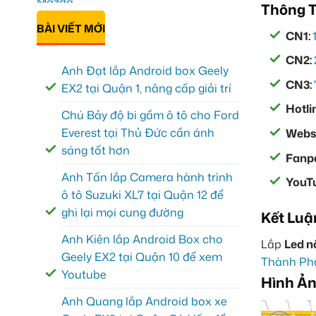
Thông T
BÀI VIẾT MỚI
CN1:
CN2:
Anh Đạt lắp Android box Geely
CN3:
EX2 tại Quận 1, nâng cấp giải trí
Hotli
Chú Bảy độ bi gầm ô tô cho Ford
Everest tại Thủ Đức cần ánh
Websi
sáng tốt hơn
Fanp
Anh Tấn lắp Camera hành trình
YouT
ô tô Suzuki XL7 tại Quận 12 để
ghi lại mọi cung đường
Kết Luậ
Anh Kiên lắp Android Box cho
Lắp
Led nộ
Geely EX2 tại Quận 10 để xem
Thành Ph
Youtube
Hình Ản
Anh Quang lắp Android box xe