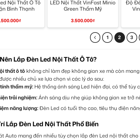
ed Nội Thất Ô Tô
LED Nội Thất VinFast Minio
Độ Đè
ận Bình Thạnh
Green Thẩm Mỹ
Vin
.500.000
₫
3.500.000
₫
1
2
3
 Nên Lắp Đèn Led Nội Thất Ô Tô?
ội thất ô tô
không chỉ làm đẹp không gian xe mà còn mang lại
ược nhiều chủ xe lựa chọn vì các lý do sau:
tính thẩm mỹ:
Hệ thống ánh sáng Led hiện đại, có thể tùy 
hiện trải nghiệm:
Ánh sáng dịu nhẹ giúp không gian xe trở nê
kiệm năng lượng:
Đèn Led có tuổi thọ cao, tiêu thụ điện năn
Trí Lắp Đèn Led Nội Thất Phổ Biến
t Auto mang đến nhiều tùy chọn lắp đèn Led nội thất cho ô