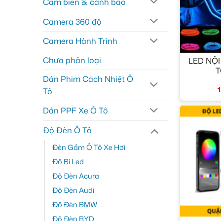
Cảm biến & cảnh báo
Camera 360 độ
Camera Hành Trình
+
Chưa phân loại
LED NỘI
T
Dán Phim Cách Nhiệt Ô
Tô
Dán PPF Xe Ô Tô
Độ Đèn Ô Tô
Đèn Gầm Ô Tô Xe Hơi
Độ Bi Led
Độ Đèn Acura
Độ Đèn Audi
Độ Đèn BMW
+
Độ Đèn BYD