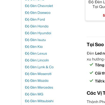
Độ Đèn L
Độ Đèn Chevrolet
Tại Qu
Độ Đèn Daewoo
5
Độ Đèn Ford
Độ Đèn Honda
Độ Đèn Hyundai
Độ Đèn Isuzu
Tại Sao
Độ Đèn Kia
Đèn
Led n
Độ Đèn Lexus
xu hướng đ
Độ Đèn Lincoln
Tăng 
Độ Đèn Lynk & Co
Cải t
Độ Đèn Maserati
Độ Đèn Mazda
Tiết 
Độ Đèn Mercedes
Các Vị 
Độ Đèn MG
Độ Đèn Mitsubishi
Thành Phá