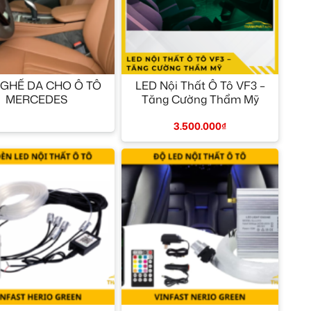
+
GHẾ DA CHO Ô TÔ
LED Nội Thất Ô Tô VF3 –
MERCEDES
Tăng Cường Thẩm Mỹ
3.500.000
₫
+