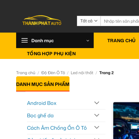
Bỏ
qua
nội
Tìm
kiếm:
dung
Danh mục
TRANG CHỦ
TỔNG HỢP PHỤ KIỆN
Trang chủ
/
Độ Đèn Ô Tô
/
Led nội thất
/
Trang 2
DANH MỤC SẢN PHẨM
Android Box
Bọc ghế da
Cách Âm Chống Ồn Ô Tô