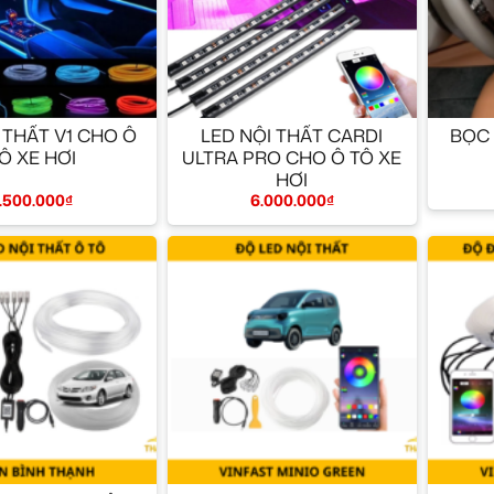
+
+
 THẤT V1 CHO Ô
LED NỘI THẤT CARDI
BỌC 
Ô XE HƠI
ULTRA PRO CHO Ô TÔ XE
HƠI
1.500.000
₫
6.000.000
₫
+
+