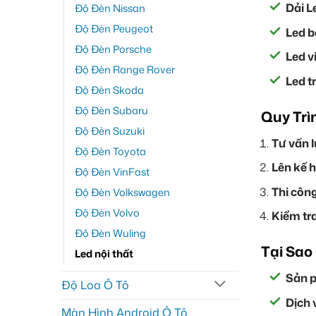
Dải L
Độ Đèn Nissan
Độ Đèn Peugeot
Led b
Độ Đèn Porsche
Led v
Độ Đèn Range Rover
Led t
Độ Đèn Skoda
Độ Đèn Subaru
Quy Trì
Độ Đèn Suzuki
Tư vấn l
Độ Đèn Toyota
Lên kế h
Độ Đèn VinFast
Thi công
Độ Đèn Volkswagen
Độ Đèn Volvo
Kiểm tra
Độ Đèn Wuling
Tại Sao
Led nội thất
Sản p
Độ Loa Ô Tô
Dịch 
Màn Hình Android Ô Tô