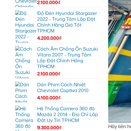
2.100.000
₫
Độ Đèn Hyundai Stargazer
2022 - Trung Tâm Lắp Đặt
Chính Hãng Giá Tốt
TPHCM
4.200.000
₫
Cách Âm Chống Ồn Suzuki
Vitara 2007 - Trung Tâm
Lắp Đặt Chính Hãng
TPHCM
2.100.000
₫
Dán Phim Cách Nhiệt
Chevrolet Captiva 2010
4.100.000
₫
Hệ Thống Camera 360 độ
Mazda 2 2014 - Địa Chỉ Lắp
Đặt Uy Tín TPHCM
Hãy liên h
9.300.000
₫