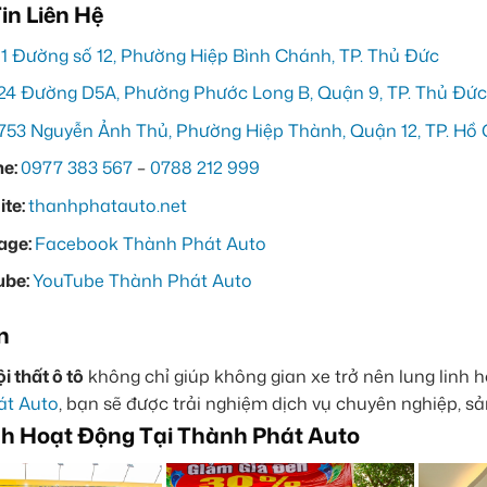
in Liên Hệ
11 Đường số 12, Phường Hiệp Bình Chánh, TP. Thủ Đức
24 Đường D5A, Phường Phước Long B, Quận 9, TP. Thủ Đức
753 Nguyễn Ảnh Thủ, Phường Hiệp Thành, Quận 12, TP. Hồ 
ne:
0977 383 567
–
0788 212 999
te:
thanhphatauto.net
age:
Facebook Thành Phát Auto
ube:
YouTube Thành Phát Auto
n
i thất ô tô
không chỉ giúp không gian xe trở nên lung linh 
át Auto
, bạn sẽ được trải nghiệm dịch vụ chuyên nghiệp, s
h Hoạt Động Tại Thành Phát Auto