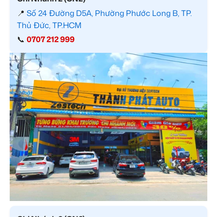
📍
Số 24 Đường D5A, Phường Phước Long B, TP.
Thủ Đức, TP.HCM
📞
0707 212 999