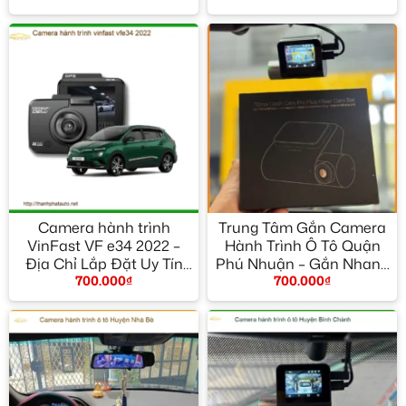
Camera hành trình
Trung Tâm Gắn Camera
VinFast VF e34 2022 –
Hành Trình Ô Tô Quận
Địa Chỉ Lắp Đặt Uy Tín
Phú Nhuận – Gắn Nhanh
700.000
₫
700.000
₫
TPHCM
Trong Ngày