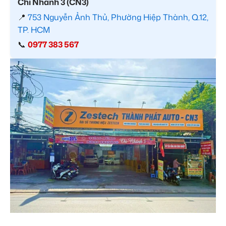
Chi Nhánh 3 (CN3)
📍
753 Nguyễn Ảnh Thủ, Phường Hiệp Thành, Q.12,
TP. HCM
📞
0977 383 567