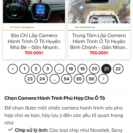
Địa Chỉ Lắp Camera
Trung Tâm Lắp Camera
Hành Trình Ô Tô Huyện
Hành Trình Ô Tô Huyện
Nhà Bè – Gắn Nhanh
Bình Chánh – Gắn Nhanh
700.000
₫
700.000
₫
Trong Ngày
Trong Ngày
1
2
3
…
18
19
20
21
22
23
24
…
54
55
56
Chọn Camera Hành Trình Phù Hợp Cho Ô Tô
Để chọn được một chiếc camera hanh trinh oto phù
hợp cho xe bạn, hãy lưu ý đến các yếu tố quan trọng
như:
Chip xử lý ảnh:
Các loại chip như Novatek, Sony