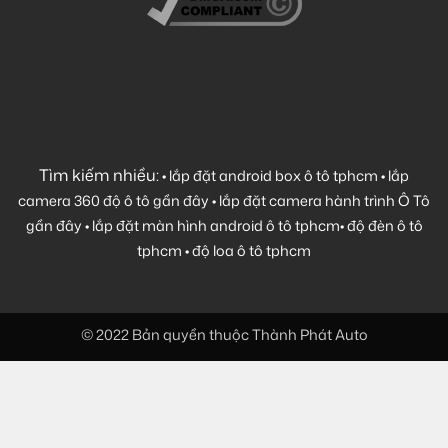
Tìm kiếm nhiều:
•
lắp đặt android box ô tô tphcm
•
lắp
camera 360 độ ô tô gần đây
•
lắp đặt camera hành trình Ô Tô
gần đây
•
lắp đặt màn hình android ô tô tphcm
•
độ đèn ô tô
tphcm
•
độ loa ô tô tphcm
© 2022 Bản quyền thuộc Thành Phát Auto