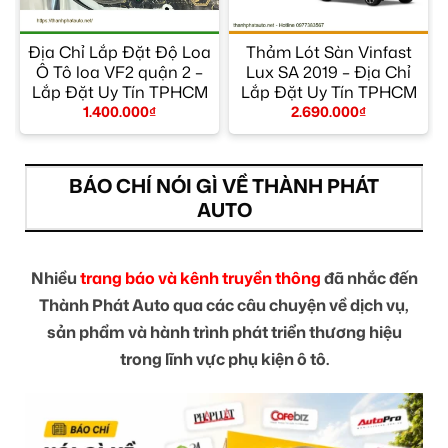
Địa Chỉ Lắp Đặt Độ Loa
Thảm Lót Sàn Vinfast
Ô Tô loa VF2 quận 2 –
Lux SA 2019 – Địa Chỉ
Lắp Đặt Uy Tín TPHCM
Lắp Đặt Uy Tín TPHCM
1.400.000
₫
2.690.000
₫
BÁO CHÍ NÓI GÌ VỀ THÀNH PHÁT
AUTO
Nhiều
trang báo và kênh truyền thông
đã nhắc đến
Thành Phát Auto qua các câu chuyện về dịch vụ,
sản phẩm và hành trình phát triển thương hiệu
trong lĩnh vực phụ kiện ô tô.