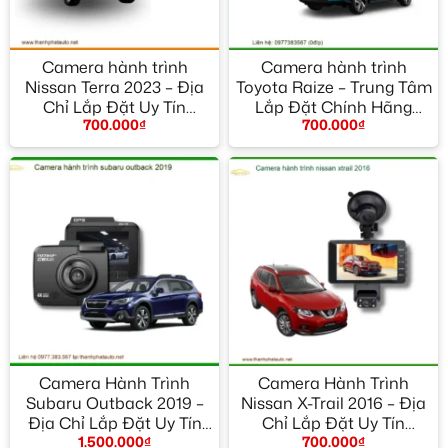
Camera hành trình
Camera hành trình
Nissan Terra 2023 – Địa
Toyota Raize – Trung Tâm
Chỉ Lắp Đặt Uy Tín
Lắp Đặt Chính Hãng
700.000
₫
700.000
₫
TPHCM
TPHCM
Camera Hành Trình
Camera Hành Trình
Subaru Outback 2019 –
Nissan X-Trail 2016 – Địa
Địa Chỉ Lắp Đặt Uy Tín
Chỉ Lắp Đặt Uy Tín
1.500.000
₫
700.000
₫
TPHCM
TPHCM