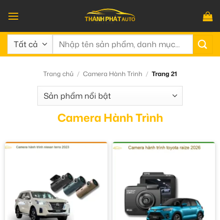
Bỏ
qua
nội
Tìm
dung
kiếm:
Trang chủ
/
Camera Hành Trình
/
Trang 21
Camera Hành Trình