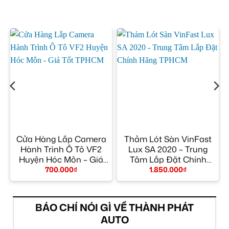
Cửa Hàng Lắp Camera
Thảm Lót Sàn VinFast
Hành Trình Ô Tô VF2
Lux SA 2020 – Trung
y
Huyện Hóc Môn – Giá
Tâm Lắp Đặt Chính
Tốt TPHCM
Hãng TPHCM
700.000
₫
1.850.000
₫
BÁO CHÍ NÓI GÌ VỀ THÀNH PHÁT
AUTO