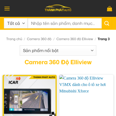
Bỏ
qua
nội
Tìm
dung
kiếm:
Trang chủ
/
Camera 360 độ
/
Camera 360 độ Elliview
/
Trang 3
Camera 360 Độ Elliview