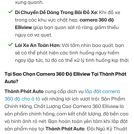
xung quanh.
Di Chuyển Dễ Dàng Trong Bãi Đỗ Xe:
Khi đỗ xe
trong các khu vực chật hẹp,
camera 360 độ
Elliview
giúp bạn quan sát rõ ràng, giảm thiểu
nguy cơ va quẹt.
Lái Xe An Toàn Hơn:
Với tầm nhìn bao quát, bạn
sẽ có thể phát hiện các tình huống nguy hiểm
ngay lập tức, từ đó có thể xử lý tình huống kịp thời.
Tại Sao Chọn Camera 360 Độ Elliview Tại Thành Phát
Auto?
Thành Phát Auto
cung cấp dịch vụ
lắp đặt camera
360 độ cho ô tô
với những lợi ích vượt trội: Sản Phẩm
Chính Hãng, Chất Lượng Cao Camera 360 Elliview là
sản phẩm chính hãng, cam kết chất lượng, độ bền cao
và hình ảnh rõ nét. Bạn hoàn toàn yên tâm khi lắp đặt
sản phẩm này tại
Thành Phát Auto
. Đội Ngũ Kỹ Thuật