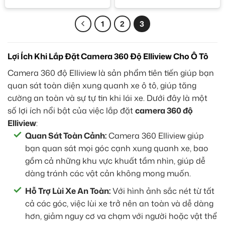
1
2
3
Lợi Ích Khi Lắp Đặt Camera 360 Độ Elliview Cho Ô Tô
Camera 360 độ Elliview là sản phẩm tiên tiến giúp bạn
quan sát toàn diện xung quanh xe ô tô, giúp tăng
cường an toàn và sự tự tin khi lái xe. Dưới đây là một
số lợi ích nổi bật của việc lắp đặt
camera 360 độ
Elliview
:
Quan Sát Toàn Cảnh:
Camera 360 Elliview giúp
bạn quan sát mọi góc cạnh xung quanh xe, bao
gồm cả những khu vực khuất tầm nhìn, giúp dễ
dàng tránh các vật cản không mong muốn.
Hỗ Trợ Lùi Xe An Toàn:
Với hình ảnh sắc nét từ tất
cả các góc, việc lùi xe trở nên an toàn và dễ dàng
hơn, giảm nguy cơ va chạm với người hoặc vật thể