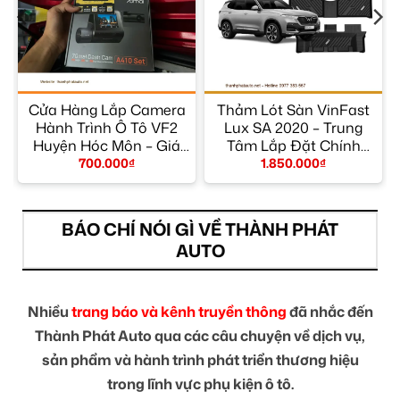
Cửa Hàng Lắp Camera
Thảm Lót Sàn VinFast
Hành Trình Ô Tô VF2
Lux SA 2020 – Trung
y
Huyện Hóc Môn – Giá
Tâm Lắp Đặt Chính
Tốt TPHCM
Hãng TPHCM
700.000
₫
1.850.000
₫
BÁO CHÍ NÓI GÌ VỀ THÀNH PHÁT
AUTO
Nhiều
trang báo và kênh truyền thông
đã nhắc đến
Thành Phát Auto qua các câu chuyện về dịch vụ,
sản phẩm và hành trình phát triển thương hiệu
trong lĩnh vực phụ kiện ô tô.