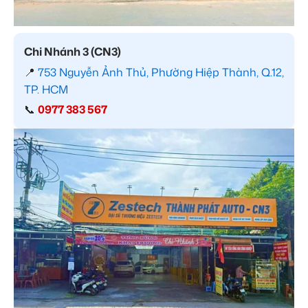
Chi Nhánh 3 (CN3)
📍
753 Nguyễn Ảnh Thủ, Phường Hiệp Thành, Q.12,
TP. HCM
📞
0977 383 567