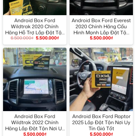
Android Box Ford
Android Box Ford Everest
Wildtrak 2020 Chính
2020 Chính Hãng Cấu
Hãng Hỗ Trợ Lắp Đặt Tận
Hình Mạnh Lắp Đặt Tận
6.500.000
₫
5.500.000
₫
5.500.000
₫
Nơi
Nơi
Android Box Ford
Android Box Ford Raptor
Wildtrak 2022 Chính
2025 Lắp Đặt Tận Nơi Uy
Hãng Lắp Đặt Tận Nơi Uy
Tín Giá Tốt
5.500.000
₫
5.500.000
₫
Tín