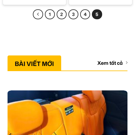
1
2
3
4
5
BÀI VIẾT MỚI
Xem tất cả