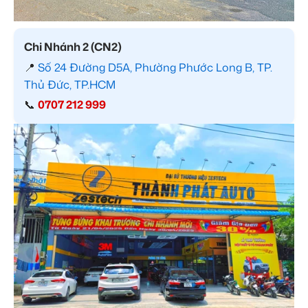
Chi Nhánh 2 (CN2)
📍
Số 24 Đường D5A, Phường Phước Long B, TP.
Thủ Đức, TP.HCM
📞
0707 212 999