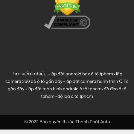
Tìm kiếm nhiều:
•
lắp đặt android box ô tô tphcm
•
lắp
camera 360 độ ô tô gần đây
•
lắp đặt camera hành trình Ô Tô
gần đây
•
lắp đặt màn hình android ô tô tphcm
•
độ đèn ô tô
tphcm
•
độ loa ô tô tphcm
© 2022 Bản quyền thuộc Thành Phát Auto