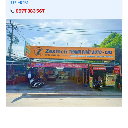
TP. HCM
📞
0977 383 567