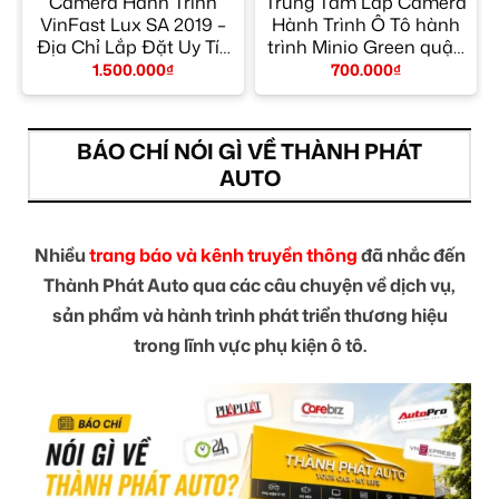
Camera Hành Trình
Trung Tâm Lắp Camera
2
VinFast Lux SA 2019 –
Hành Trình Ô Tô hành
Địa Chỉ Lắp Đặt Uy Tín
trình Minio Green quận
TPHCM
10 – Gắn Nhanh Trong
1.500.000
₫
700.000
₫
Ngày
BÁO CHÍ NÓI GÌ VỀ THÀNH PHÁT
AUTO
Nhiều
trang báo và kênh truyền thông
đã nhắc đến
Thành Phát Auto qua các câu chuyện về dịch vụ,
sản phẩm và hành trình phát triển thương hiệu
trong lĩnh vực phụ kiện ô tô.