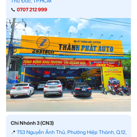
Thủ Đức, TP.HCM
📞
0707 212 999
Chi Nhánh 3 (CN3)
📍
753 Nguyễn Ảnh Thủ, Phường Hiệp Thành, Q.12,