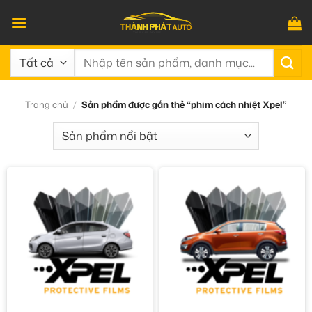
Bỏ
qua
nội
Tìm
dung
kiếm:
Trang chủ
/
Sản phẩm được gắn thẻ “phim cách nhiệt Xpel”