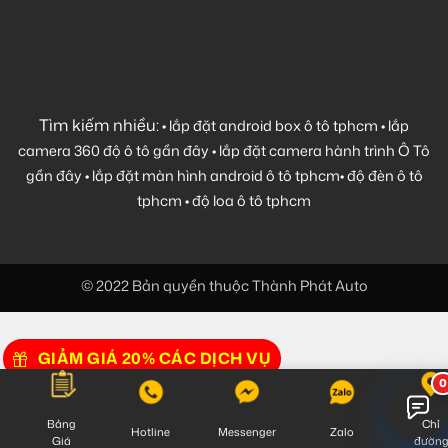
Tìm kiếm nhiều:
•
lắp đặt android box ô tô tphcm
•
lắp
camera 360 độ ô tô gần đây
•
lắp đặt camera hành trình Ô Tô
gần đây
•
lắp đặt màn hình android ô tô tphcm
•
độ đèn ô tô
tphcm
•
độ loa ô tô tphcm
© 2022 Bản quyền thuộc Thành Phát Auto
GIẢM GIÁ 20% CÁC DỊCH VỤ
Bảng
Chỉ
Hotline
Messenger
Zalo
Giá
đườn