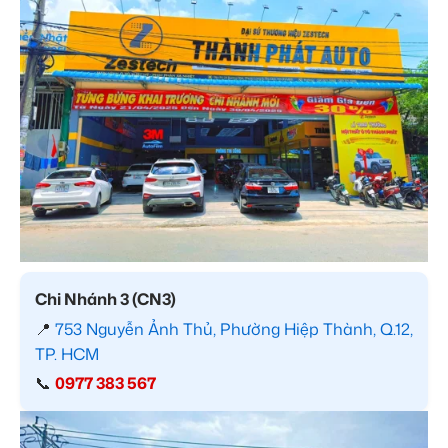
Chi Nhánh 3 (CN3)
📍
753 Nguyễn Ảnh Thủ, Phường Hiệp Thành, Q.12,
TP. HCM
📞
0977 383 567