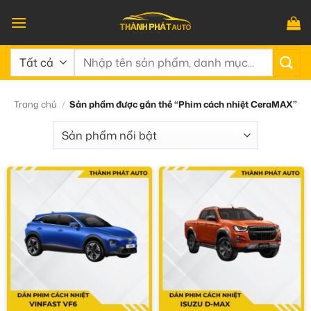
Bỏ
qua
nội
Tìm
dung
kiếm:
Trang chủ
/
Sản phẩm được gắn thẻ “Phim cách nhiệt CeraMAX”