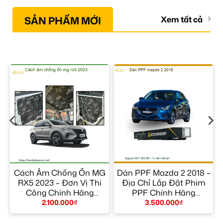
SẢN PHẨM MỚI
Xem tất cả
Cách Âm Chống Ồn MG
Dán PPF Mazda 2 2018 –
RX5 2023 – Đơn Vị Thi
Địa Chỉ Lắp Đặt Phim
Công Chính Hãng
PPF Chính Hãng
TPHCM
TPHCM
2.100.000
₫
3.500.000
₫