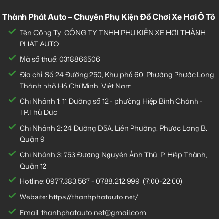
Thành Phát Auto – Chuyên Phụ Kiện Đồ Chơi Xe Hơi Ô Tô
Tên Công Ty: CÔNG TY TNHH PHỤ KIỆN XE HƠI THÀNH
PHÁT AUTO
Mã số thuế: 0318866506
Địa chỉ: Số 24 Đường 250, Khu phố 60, Phường Phước Long,
Thành phố Hồ Chí Minh, Việt Nam
Chi Nhánh 1:
11 Đường số 12 - phường Hiệp Bình Chánh -
TP.Thủ Đức
Chi Nhánh 2:
24 Đường D5A, Liên Phường, Phước Long B,
Quận 9
Chi Nhánh 3:
753 Đường Nguyễn Ảnh Thủ, P. Hiệp Thành,
Quận 12
Hotline:
0977.383.567
-
0788.212.999
(7:00-22:00)
Website:
https://thanhphatauto.net/
Email:
thanhphatauto.net@gmail.com