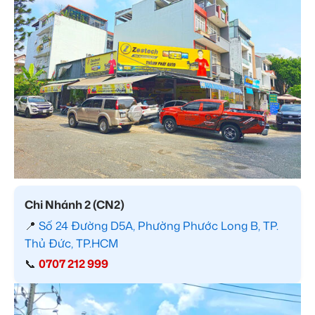
Chi Nhánh 2 (CN2)
📍
Số 24 Đường D5A, Phường Phước Long B, TP.
Thủ Đức, TP.HCM
📞
0707 212 999