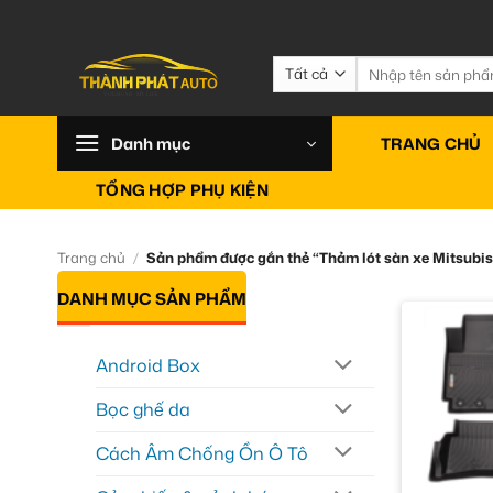
Bỏ
qua
nội
Tìm
kiếm:
dung
Danh mục
TRANG CHỦ
TỔNG HỢP PHỤ KIỆN
Trang chủ
/
Sản phẩm được gắn thẻ “Thảm lót sàn xe Mitsubis
DANH MỤC SẢN PHẨM
Android Box
Bọc ghế da
Cách Âm Chống Ồn Ô Tô