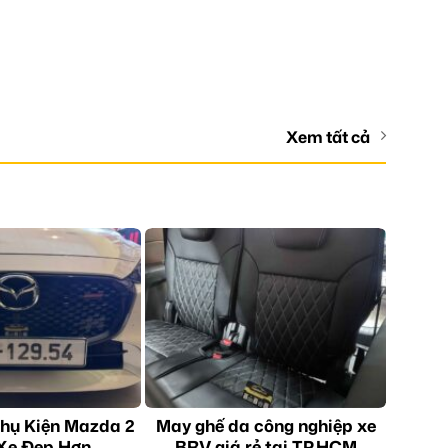
Xem tất cả
hụ Kiện Mazda 2
May ghế da công nghiệp xe
Xe Đẹp Hơn
BRV giá rẻ tại TP.HCM