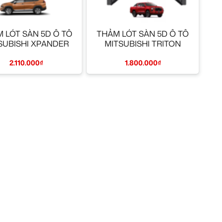
+
 LÓT SÀN 5D Ô TÔ
THẢM LÓT SÀN 5D Ô TÔ
SUBISHI XPANDER
MITSUBISHI TRITON
2.110.000
₫
1.800.000
₫