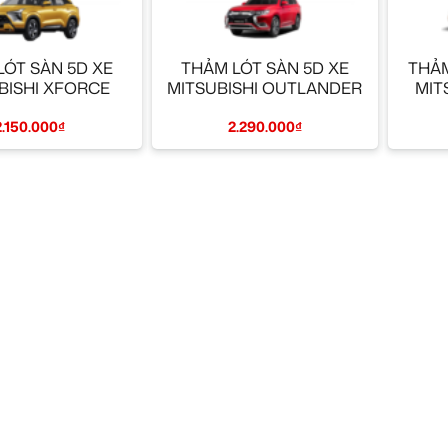
+
+
LÓT SÀN 5D XE
THẢM LÓT SÀN 5D XE
THẢM
BISHI XFORCE
MITSUBISHI OUTLANDER
MIT
2.150.000
₫
2.290.000
₫