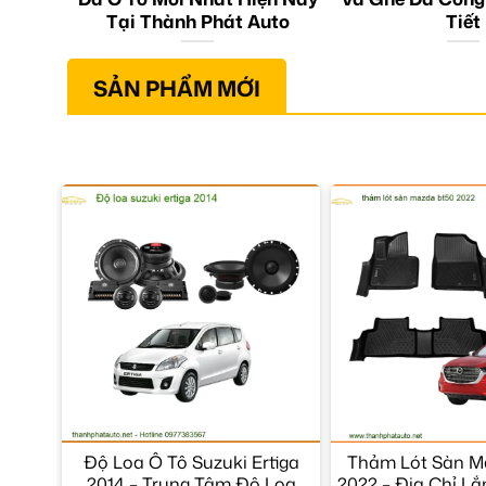
Tại Thành Phát Auto
Tiết
SẢN PHẨM MỚI
Độ Loa Ô Tô Suzuki Ertiga
Thảm Lót Sàn M
2014 – Trung Tâm Độ Loa
2022 – Địa Chỉ L