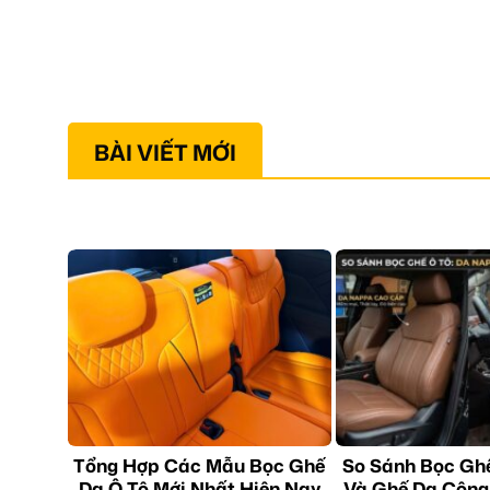
BÀI VIẾT MỚI
Tổng Hợp Các Mẫu Bọc Ghế
So Sánh Bọc Gh
Da Ô Tô Mới Nhất Hiện Nay
Và Ghế Da Công