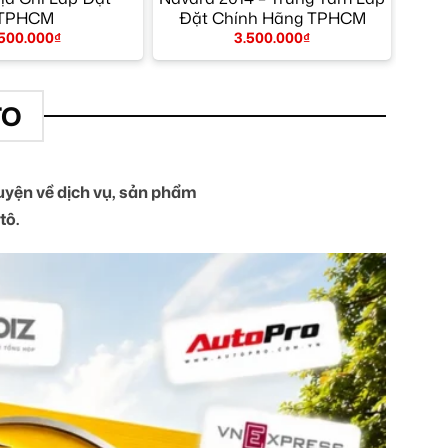
TPHCM
Đặt Chính Hãng TPHCM
.500.000
₫
3.500.000
₫
TO
yện về dịch vụ, sản phẩm
tô.