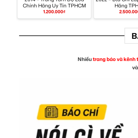
Chính Hãng Uy Tín TPHCM
Hãng TP
1.200.000
₫
2.500.00
B
Nhiều
trang báo và kênh 
và