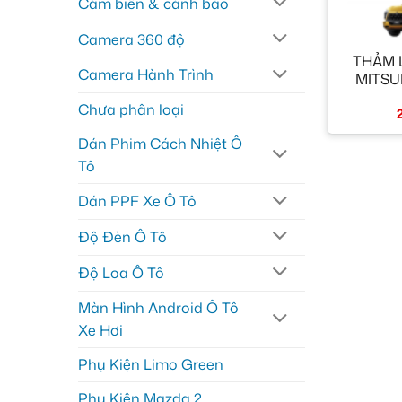
Cảm biến & cảnh báo
+
Camera 360 độ
THẢM 
Camera Hành Trình
MITSU
Chưa phân loại
Dán Phim Cách Nhiệt Ô
Tô
Dán PPF Xe Ô Tô
Độ Đèn Ô Tô
Độ Loa Ô Tô
Màn Hình Android Ô Tô
Xe Hơi
Phụ Kiện Limo Green
Phụ Kiện Mazda 2