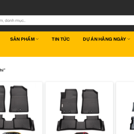
SẢN PHẨM
TIN TỨC
DỰ ÁN HẰNG NGÀY
hi”