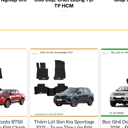
TP HCM
azda BT50
Thảm Lót Sàn Kia Sportage
Bọc Ghế Da 
ắp Đặt Chính
2021 – Trung Tâm Lắp Đặt
2018 – 