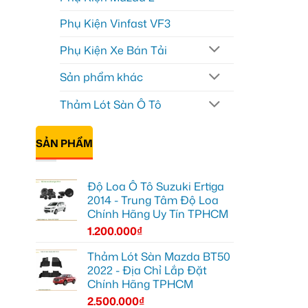
Phụ Kiện Vinfast VF3
Phụ Kiện Xe Bán Tải
Sản phẩm khác
Thảm Lót Sàn Ô Tô
SẢN PHẨM
Độ Loa Ô Tô Suzuki Ertiga
2014 - Trung Tâm Độ Loa
Chính Hãng Uy Tín TPHCM
1.200.000
₫
Thảm Lót Sàn Mazda BT50
2022 - Địa Chỉ Lắp Đặt
Chính Hãng TPHCM
2.500.000
₫