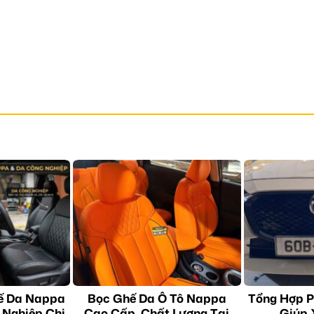
ế Da Nappa
Bọc Ghế Da Ô Tô Nappa
Tổng Hợp P
 Nghiệp Chi
Cao Cấp, Chất Lượng Tại
Giúp 