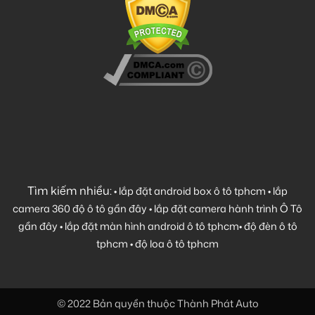
Tìm kiếm nhiều:
•
lắp đặt android box ô tô tphcm
•
lắp
camera 360 độ ô tô gần đây
•
lắp đặt camera hành trình Ô Tô
gần đây
•
lắp đặt màn hình android ô tô tphcm
•
độ đèn ô tô
tphcm
•
độ loa ô tô tphcm
© 2022 Bản quyền thuộc Thành Phát Auto