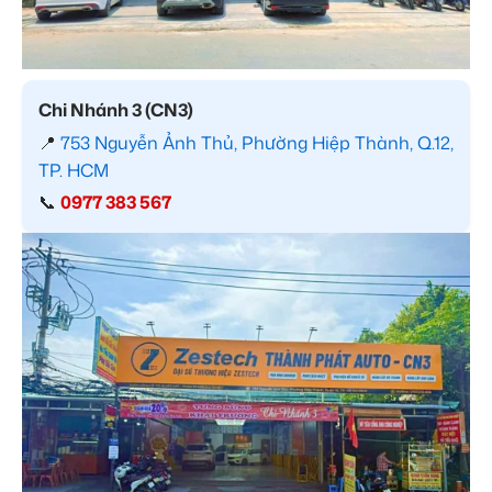
Chi Nhánh 3 (CN3)
📍
753 Nguyễn Ảnh Thủ, Phường Hiệp Thành, Q.12,
TP. HCM
📞
0977 383 567