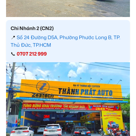
Chi Nhánh 2 (CN2)
📍
Số 24 Đường D5A, Phường Phước Long B, TP.
Thủ Đức, TP.HCM
📞
0707 212 999