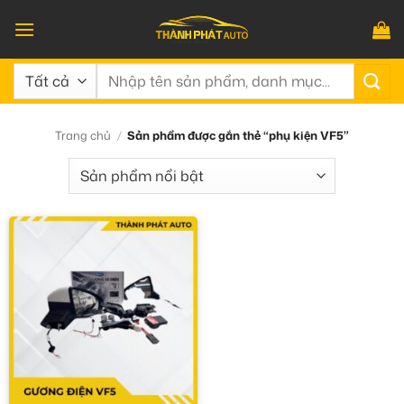
Bỏ
qua
nội
Tìm
dung
kiếm:
Trang chủ
/
Sản phẩm được gắn thẻ “phụ kiện VF5”