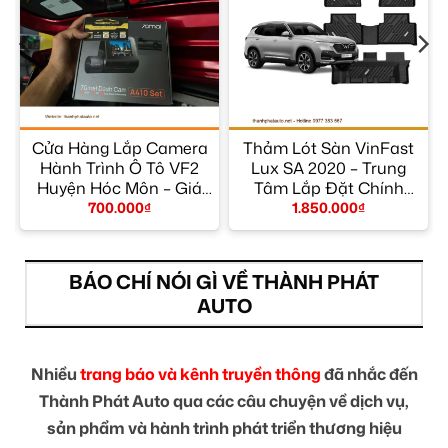
Cửa Hàng Lắp Camera
Thảm Lót Sàn VinFast
Hành Trình Ô Tô VF2
Lux SA 2020 – Trung
y
Huyện Hóc Môn – Giá
Tâm Lắp Đặt Chính
Tốt TPHCM
Hãng TPHCM
700.000
₫
1.850.000
₫
BÁO CHÍ NÓI GÌ VỀ THÀNH PHÁT
AUTO
Nhiều
trang báo và kênh truyền thông
đã nhắc đến
Thành Phát Auto qua các câu chuyện về dịch vụ,
sản phẩm và hành trình phát triển thương hiệu