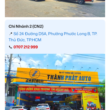
Chi Nhánh 2 (CN2)
📍
Số 24 Đường D5A, Phường Phước Long B, TP.
Thủ Đức, TP.HCM
📞
0707 212 999