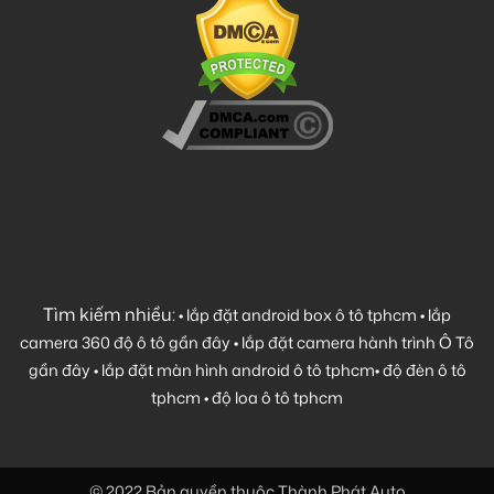
Tìm kiếm nhiều:
•
lắp đặt android box ô tô tphcm
•
lắp
camera 360 độ ô tô gần đây
•
lắp đặt camera hành trình Ô Tô
gần đây
•
lắp đặt màn hình android ô tô tphcm
•
độ đèn ô tô
tphcm
•
độ loa ô tô tphcm
© 2022 Bản quyền thuộc Thành Phát Auto