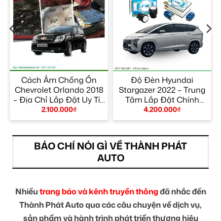
Cách Âm Chống Ồn
Độ Đèn Hyundai
Chevrolet Orlando 2018
Stargazer 2022 – Trung
– Địa Chỉ Lắp Đặt Uy Tín
Tâm Lắp Đặt Chính
TPHCM
Hãng Giá Tốt TPHCM
2.100.000
₫
4.200.000
₫
BÁO CHÍ NÓI GÌ VỀ THÀNH PHÁT
AUTO
Nhiều
trang báo và kênh truyền thông
đã nhắc đến
Thành Phát Auto qua các câu chuyện về dịch vụ,
sản phẩm và hành trình phát triển thương hiệu