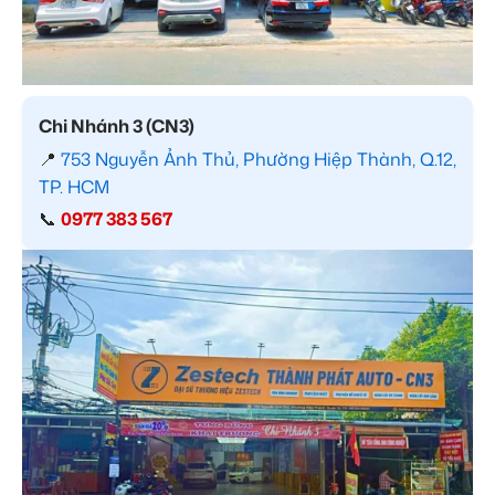
Chi Nhánh 3 (CN3)
📍
753 Nguyễn Ảnh Thủ, Phường Hiệp Thành, Q.12,
TP. HCM
📞
0977 383 567