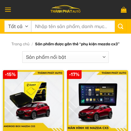
Bỏ
qua
nội
Tìm
dung
kiếm:
Trang chủ
/
Sản phẩm được gắn thẻ “phụ kiện mazda cx3”
-15%
-17%