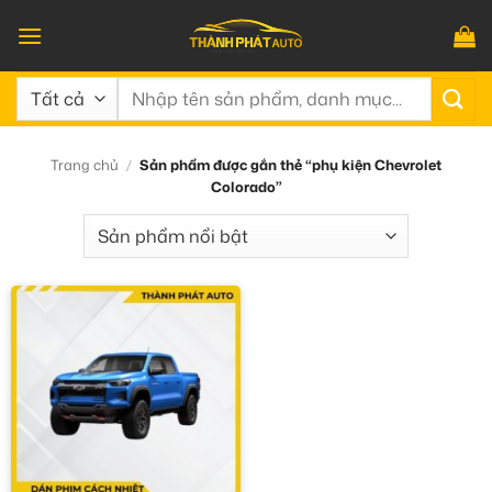
Bỏ
qua
nội
Tìm
dung
kiếm:
Trang chủ
/
Sản phẩm được gắn thẻ “phụ kiện Chevrolet
Colorado”