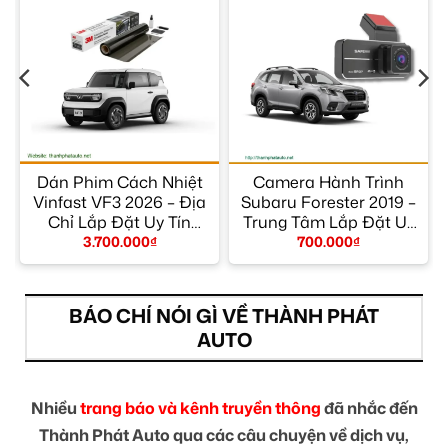
Dán Phim Cách Nhiệt
Camera Hành Trình
Vinfast VF3 2026 – Địa
Subaru Forester 2019 –
Chỉ Lắp Đặt Uy Tín
Trung Tâm Lắp Đặt Uy
TPHCM
Tín TPHCM
3.700.000
₫
700.000
₫
BÁO CHÍ NÓI GÌ VỀ THÀNH PHÁT
AUTO
Nhiều
trang báo và kênh truyền thông
đã nhắc đến
Thành Phát Auto qua các câu chuyện về dịch vụ,