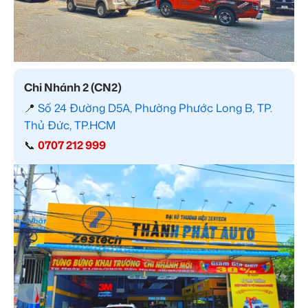
Chi Nhánh 2 (CN2)
📍
Số 24 Đường D5A, Phường Phước Long B, TP.
Thủ Đức, TP.HCM
📞
0707 212 999