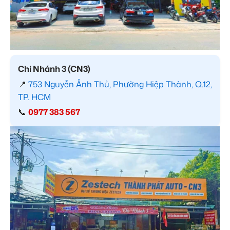
Chi Nhánh 3 (CN3)
📍
753 Nguyễn Ảnh Thủ, Phường Hiệp Thành, Q.12,
TP. HCM
📞
0977 383 567