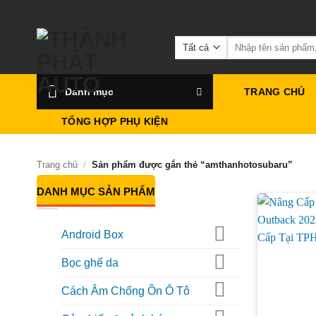
Bỏ
qua
Tìm
nội
kiếm:
dung
Danh mục
TRANG CHỦ
TỔNG HỢP PHỤ KIỆN
Trang chủ
/
Sản phẩm được gắn thẻ “amthanhotosubaru”
DANH MỤC SẢN PHẨM
Android Box
Bọc ghế da
Cách Âm Chống Ồn Ô Tô