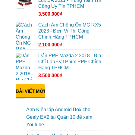
Lux SA 2021 - Trung Tâm Thi
Công Uy Tín TPHCM
3.500.000
₫
Cách Âm Chống Ồn MG RX5
2023 - Đơn Vị Thi Công
Chính Hãng TPHCM
2.100.000
₫
Dán PPF Mazda 2 2018 - Địa
Chỉ Lắp Đặt Phim PPF Chính
Hãng TPHCM
3.500.000
₫
BÀI VIẾT MỚI
Anh Kiên lắp Android Box cho
Geely EX2 tại Quận 10 để xem
Youtube