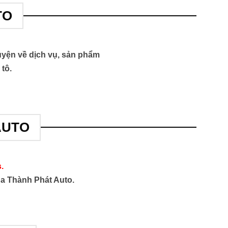
TO
yện về dịch vụ, sản phẩm
 tô.
AUTO
.
của Thành Phát Auto.