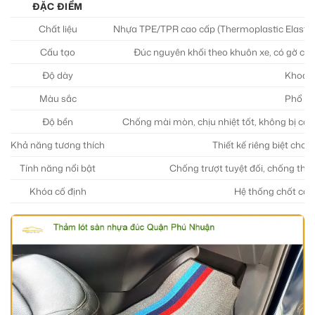
ĐẶC ĐIỂM
Chất liệu
Nhựa TPE/TPR cao cấp (Thermoplastic Elastom
Cấu tạo
Đúc nguyên khối theo khuôn xe, có gờ cao
Độ dày
Khoảng
Màu sắc
Phổ biế
Độ bền
Chống mài mòn, chịu nhiệt tốt, không bị co 
Khả năng tương thích
Thiết kế riêng biệt cho
Tính năng nổi bật
Chống trượt tuyệt đối, chống thấm
Khóa cố định
Hệ thống chốt cài