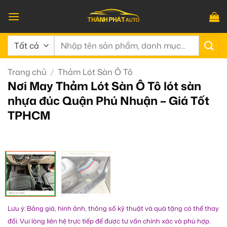
Bỏ
qua
nội
Tìm
dung
kiếm:
Trang chủ
/
Thảm Lót Sàn Ô Tô
Nơi May Thảm Lót Sàn Ô Tô lót sàn
nhựa đúc Quận Phú Nhuận – Giá Tốt
TPHCM
Lưu ý: Bảng giá, hình ảnh, thông số kỹ thuật và quà tặng có thể thay
đổi. Vui lòng liên hệ trực tiếp để được tư vấn chính xác và phù hợp.