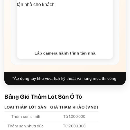
Lắp camera hành trình tận nhà
*Áp dụng tùy khu vực, lịch kỹ thuật và hạng mục thi công.
Bảng Giá Thảm Lót Sàn Ô Tô
LOẠI THẢM LÓT SÀN
GIÁ THAM KHẢO (VNĐ)
Thảm sàn simili
Từ 1.000.000
Thảm sàn nhựa đúc
Từ 2.000.000