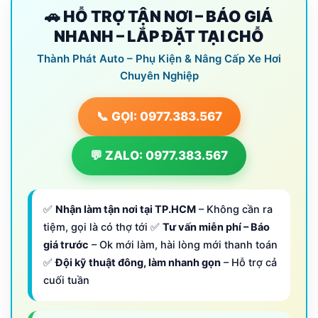
🚗 HỖ TRỢ TẬN NƠI – BÁO GIÁ
NHANH – LẮP ĐẶT TẠI CHỖ
Thành Phát Auto – Phụ Kiện & Nâng Cấp Xe Hơi
Chuyên Nghiệp
📞 GỌI: 0977.383.567
💬 ZALO: 0977.383.567
✅
Nhận làm tận nơi tại TP.HCM
– Không cần ra
tiệm, gọi là có thợ tới ✅
Tư vấn miễn phí – Báo
giá trước
– Ok mới làm, hài lòng mới thanh toán
✅
Đội kỹ thuật đông, làm nhanh gọn
– Hỗ trợ cả
cuối tuần