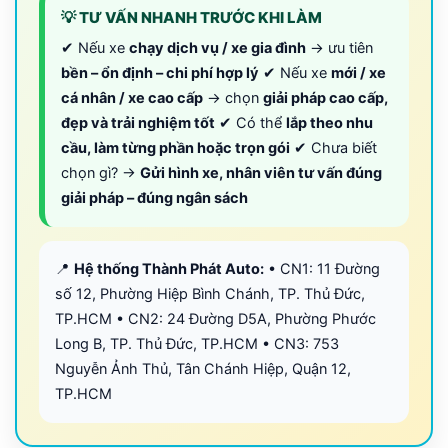
💡 TƯ VẤN NHANH TRƯỚC KHI LÀM
✔ Nếu xe
chạy dịch vụ / xe gia đình
→ ưu tiên
bền – ổn định – chi phí hợp lý
✔ Nếu xe
mới / xe
cá nhân / xe cao cấp
→ chọn
giải pháp cao cấp,
đẹp và trải nghiệm tốt
✔ Có thể
lắp theo nhu
cầu, làm từng phần hoặc trọn gói
✔ Chưa biết
chọn gì? →
Gửi hình xe, nhân viên tư vấn đúng
giải pháp – đúng ngân sách
📍
Hệ thống Thành Phát Auto:
• CN1: 11 Đường
số 12, Phường Hiệp Bình Chánh, TP. Thủ Đức,
TP.HCM • CN2: 24 Đường D5A, Phường Phước
Long B, TP. Thủ Đức, TP.HCM • CN3: 753
Nguyễn Ảnh Thủ, Tân Chánh Hiệp, Quận 12,
TP.HCM