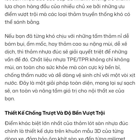
lựa chọn hàng đầu của nhiều chủ xe bởi những ưu
điểm vượt trội mà các loại thảm truyền thống khó có
thể sánh bằng.
Nếu bạn đã từng khó chịu với những tấm thảm nỉ dễ
bám bụi, ẩm mốc, hay thảm cao su nặng mùi, dễ xê
dịch, thì thảm nhựa đúc sẽ giải quyết triệt để những
vấn đề đó. Chất liệu nhựa TPE/TPR không chỉ không
mùi, an toàn cho sức khỏe mà còn cực kỳ bền bỉ,
chống thấm nước và dễ dàng vệ sinh chỉ với một vòi xịt
nước. Đây là một giải pháp toàn diện, mang lại sự sạch
sẽ, an toàn và nâng tầm giá trị cho nội thất xe của
bạn.
Thiết Kế Chống Trượt Và Độ Bền Vượt Trội
Điểm khác biệt lớn nhất của thảm lót sàn nhựa đúc
chính là thiết kế dựa trên khuôn mẫu 3D của từng
dòng xe, đảm bảo ôm khít sàn xe đến từng milimet.