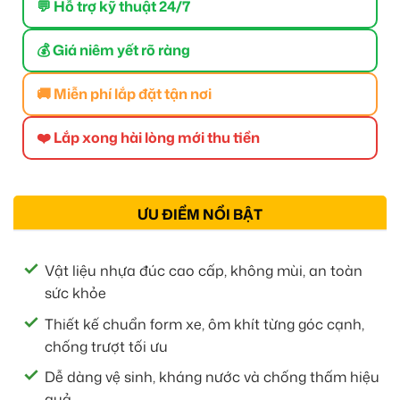
💬 Hỗ trợ kỹ thuật 24/7
💰 Giá niêm yết rõ ràng
🚚 Miễn phí lắp đặt tận nơi
❤️ Lắp xong hài lòng mới thu tiền
ƯU ĐIỂM NỔI BẬT
Vật liệu nhựa đúc cao cấp, không mùi, an toàn
sức khỏe
Thiết kế chuẩn form xe, ôm khít từng góc cạnh,
chống trượt tối ưu
Dễ dàng vệ sinh, kháng nước và chống thấm hiệu
quả