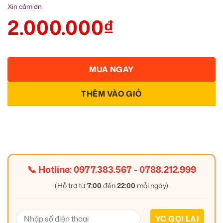
Xin cảm ơn
2.000.000
₫
MUA NGAY
THÊM VÀO GIỎ
📞 Hotline:
0977.383.567
-
0788.212.999
(Hỗ trợ từ
7:00
đến
22:00
mỗi ngày)