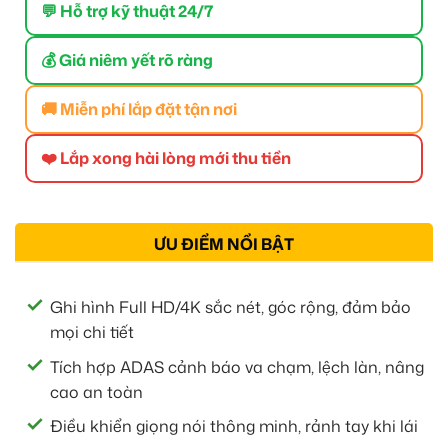
💬 Hỗ trợ kỹ thuật 24/7
💰 Giá niêm yết rõ ràng
🚚 Miễn phí lắp đặt tận nơi
❤️ Lắp xong hài lòng mới thu tiền
ƯU ĐIỂM NỔI BẬT
Ghi hình Full HD/4K sắc nét, góc rộng, đảm bảo
mọi chi tiết
Tích hợp ADAS cảnh báo va chạm, lệch làn, nâng
cao an toàn
Điều khiển giọng nói thông minh, rảnh tay khi lái