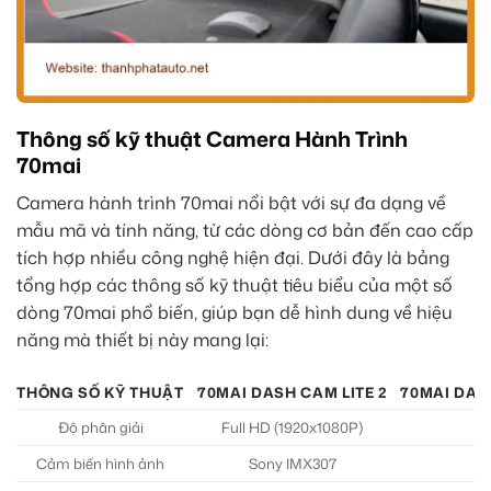
Thông số kỹ thuật Camera Hành Trình
70mai
Camera hành trình 70mai nổi bật với sự đa dạng về
mẫu mã và tính năng, từ các dòng cơ bản đến cao cấp
tích hợp nhiều công nghệ hiện đại. Dưới đây là bảng
tổng hợp các thông số kỹ thuật tiêu biểu của một số
dòng 70mai phổ biến, giúp bạn dễ hình dung về hiệu
năng mà thiết bị này mang lại:
THÔNG SỐ KỸ THUẬT
70MAI DASH CAM LITE 2
70MAI DAS
Độ phân giải
Full HD (1920x1080P)
2
Cảm biến hình ảnh
Sony IMX307