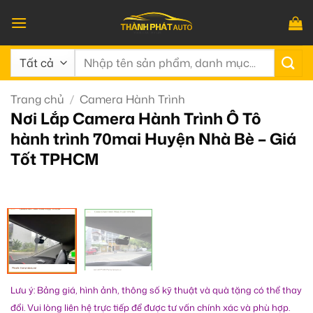
Bỏ
qua
nội
Tìm
dung
kiếm:
Trang chủ
/
Camera Hành Trình
Nơi Lắp Camera Hành Trình Ô Tô
hành trình 70mai Huyện Nhà Bè – Giá
Tốt TPHCM
Lưu ý: Bảng giá, hình ảnh, thông số kỹ thuật và quà tặng có thể thay
đổi. Vui lòng liên hệ trực tiếp để được tư vấn chính xác và phù hợp.