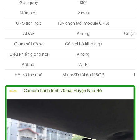
Góc quay
130°
Màn hình
2 inch
GPS tích hợp
Tùy chọn (với module GPS)
ADAS
Không
Có (Cản
Giám sát đỗ xe
Có (với bộ kit cứng)
C
Điều khiển giọng nói
Không
Kết nối
Wi-Fi
Hỗ trợ thẻ nhớ
MicroSD tối đa 128GB
Mi