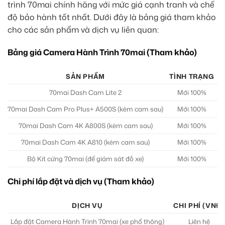
trình 70mai chính hãng với mức giá cạnh tranh và chế
độ bảo hành tốt nhất. Dưới đây là bảng giá tham khảo
cho các sản phẩm và dịch vụ liên quan:
Bảng giá Camera Hành Trình 70mai (Tham khảo)
SẢN PHẨM
TÌNH TRẠNG
G
70mai Dash Cam Lite 2
Mới 100%
70mai Dash Cam Pro Plus+ A500S (kèm cam sau)
Mới 100%
70mai Dash Cam 4K A800S (kèm cam sau)
Mới 100%
70mai Dash Cam 4K A810 (kèm cam sau)
Mới 100%
Bộ Kit cứng 70mai (để giám sát đỗ xe)
Mới 100%
Chi phí lắp đặt và dịch vụ (Tham khảo)
DỊCH VỤ
CHI PHÍ (VNĐ)
Lắp đặt Camera Hành Trình 70mai (xe phổ thông)
Liên hệ