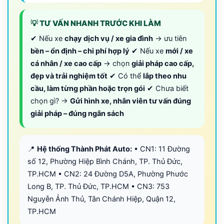
💡 TƯ VẤN NHANH TRƯỚC KHI LÀM
✔ Nếu xe
chạy dịch vụ / xe gia đình
→ ưu tiên
bền – ổn định – chi phí hợp lý
✔ Nếu xe
mới / xe
cá nhân / xe cao cấp
→ chọn
giải pháp cao cấp,
đẹp và trải nghiệm tốt
✔ Có thể
lắp theo nhu
cầu, làm từng phần hoặc trọn gói
✔ Chưa biết
chọn gì? →
Gửi hình xe, nhân viên tư vấn đúng
giải pháp – đúng ngân sách
📍
Hệ thống Thành Phát Auto:
• CN1: 11 Đường
số 12, Phường Hiệp Bình Chánh, TP. Thủ Đức,
TP.HCM • CN2: 24 Đường D5A, Phường Phước
Long B, TP. Thủ Đức, TP.HCM • CN3: 753
Nguyễn Ảnh Thủ, Tân Chánh Hiệp, Quận 12,
TP.HCM