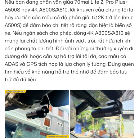
Nếu bạn đang phân vân giữa 70mai Lite 2, Pro Plus+
A500S hay 4K A800S/A810, lời khuyên của chúng tôi là
hãy ưu tiên các mẫu có độ phân giải từ 2K trở lên (như
A500S) để đảm bảo chi tiết rõ ràng, đặc biệt là biển số
xe. Nếu ngân sách cho phép, dòng 4K A800S/A810 sẽ
mang lại chất lượng hình ảnh vượt trội, rất hữu ích khi
cần phóng to chi tiết. Đối với những ai thường xuyên đi
đường dài hoặc cần sự hỗ trợ lái tối đa, các mẫu có
ADAS và GPS tích hợp là lựa chọn lý tưởng. Đừng quên
tìm hiểu về khả năng hỗ trợ thẻ nhớ để đảm bảo lưu
trữ đủ dữ liệu.