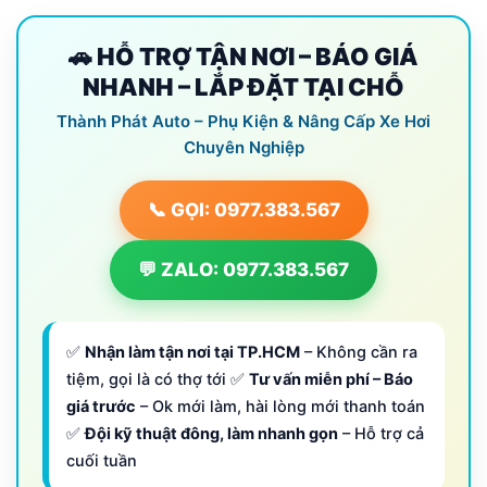
🚗 HỖ TRỢ TẬN NƠI – BÁO GIÁ
NHANH – LẮP ĐẶT TẠI CHỖ
Thành Phát Auto – Phụ Kiện & Nâng Cấp Xe Hơi
Chuyên Nghiệp
📞 GỌI: 0977.383.567
💬 ZALO: 0977.383.567
✅
Nhận làm tận nơi tại TP.HCM
– Không cần ra
tiệm, gọi là có thợ tới ✅
Tư vấn miễn phí – Báo
giá trước
– Ok mới làm, hài lòng mới thanh toán
✅
Đội kỹ thuật đông, làm nhanh gọn
– Hỗ trợ cả
cuối tuần