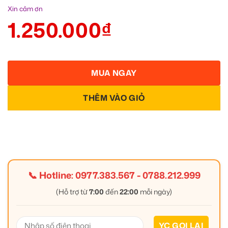
Xin cảm ơn
1.250.000
₫
MUA NGAY
THÊM VÀO GIỎ
📞 Hotline:
0977.383.567
-
0788.212.999
(Hỗ trợ từ
7:00
đến
22:00
mỗi ngày)