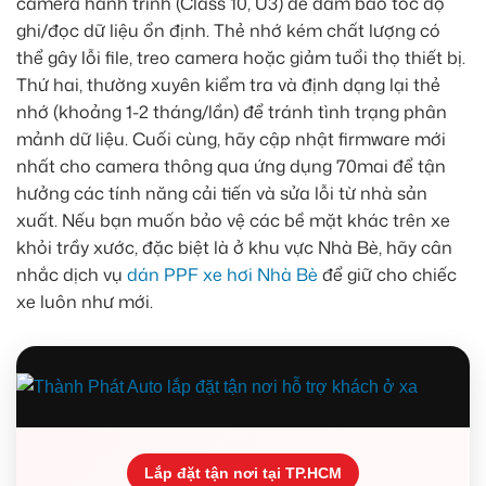
camera hành trình (Class 10, U3) để đảm bảo tốc độ
ghi/đọc dữ liệu ổn định. Thẻ nhớ kém chất lượng có
thể gây lỗi file, treo camera hoặc giảm tuổi thọ thiết bị.
Thứ hai, thường xuyên kiểm tra và định dạng lại thẻ
nhớ (khoảng 1-2 tháng/lần) để tránh tình trạng phân
mảnh dữ liệu. Cuối cùng, hãy cập nhật firmware mới
nhất cho camera thông qua ứng dụng 70mai để tận
hưởng các tính năng cải tiến và sửa lỗi từ nhà sản
xuất. Nếu bạn muốn bảo vệ các bề mặt khác trên xe
khỏi trầy xước, đặc biệt là ở khu vực Nhà Bè, hãy cân
nhắc dịch vụ
dán PPF xe hơi Nhà Bè
để giữ cho chiếc
xe luôn như mới.
Lắp đặt tận nơi tại TP.HCM