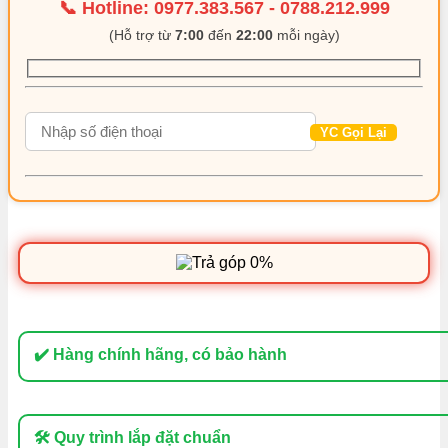
Tô
📞 Hotline:
0977.383.567
-
0788.212.999
phim
(Hỗ trợ từ
7:00
đến
22:00
mỗi ngày)
cách
nhiệt
ô
tô
quận
4
-
Thi
Công
Chuyên
Nghiệp
số
lượng
✔️ Hàng chính hãng, có bảo hành
🛠 Quy trình lắp đặt chuẩn