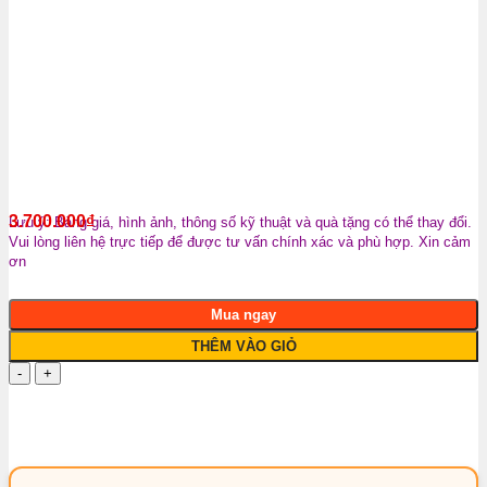
3.700.000
₫
Lưu ý: Bảng giá, hình ảnh, thông số kỹ thuật và quà tặng có thể thay đổi.
Vui lòng liên hệ trực tiếp để được tư vấn chính xác và phù hợp. Xin cảm
ơn
Mua ngay
THÊM VÀO GIỎ
Nơi
Dán
Phim
Cách
Nhiệt
Ô