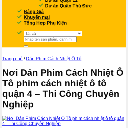
Dự án Quận 12
Dự án Quận Thủ Đức
Bảng Giá
Khuyến mại
Tổng Hợp Phụ Kiện
Tìm
kiếm:
Trang chủ
/
Dán Phim Cách Nhiệt Ô Tô
Nơi Dán Phim Cách Nhiệt Ô
Tô phim cách nhiệt ô tô
quận 4 – Thi Công Chuyên
Nghiệp