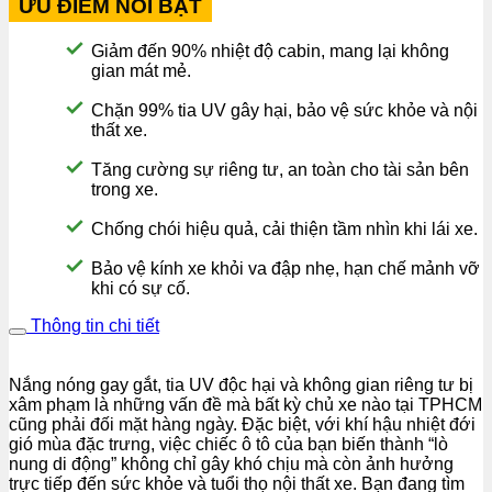
ƯU ĐIỂM NỔI BẬT
Giảm đến 90% nhiệt độ cabin, mang lại không
gian mát mẻ.
Chặn 99% tia UV gây hại, bảo vệ sức khỏe và nội
thất xe.
Tăng cường sự riêng tư, an toàn cho tài sản bên
trong xe.
Chống chói hiệu quả, cải thiện tầm nhìn khi lái xe.
Bảo vệ kính xe khỏi va đập nhẹ, hạn chế mảnh vỡ
khi có sự cố.
Thông tin chi tiết
Nắng nóng gay gắt, tia UV độc hại và không gian riêng tư bị
xâm phạm là những vấn đề mà bất kỳ chủ xe nào tại TPHCM
cũng phải đối mặt hàng ngày. Đặc biệt, với khí hậu nhiệt đới
gió mùa đặc trưng, việc chiếc ô tô của bạn biến thành “lò
nung di động” không chỉ gây khó chịu mà còn ảnh hưởng
trực tiếp đến sức khỏe và tuổi thọ nội thất xe. Bạn đang tìm