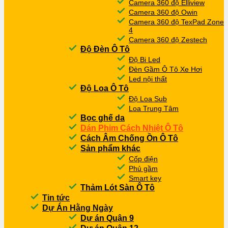
Camera 360 độ Elliview
Camera 360 độ Owin
Camera 360 độ TexPad Zone
4
Camera 360 độ Zestech
Độ Đèn Ô Tô
Độ Bi Led
Đèn Gầm Ô Tô Xe Hơi
Led nội thất
Độ Loa Ô Tô
Độ Loa Sub
Loa Trung Tâm
Bọc ghế da
Dán Phim Cách Nhiệt Ô Tô
Cách Âm Chống Ồn Ô Tô
Sản phẩm khác
Cốp điện
Phủ gầm
Smart key
Thảm Lót Sàn Ô Tô
Tin tức
Dự Án Hằng Ngày
Dự án Quận 9