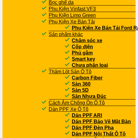
Bọc ghế da
Phụ Kiện Vinfast VF3
Phụ Kiện Limo Green
Phụ Kiện Xe Bán Tải
Phụ Kiện Xe Bán Tải Ford R
Sản phẩm khác
Chăm sóc xe
Cốp điện
Phủ gầm
Smart key
Chưa phân loại
Thảm Lót Sàn Ô Tô
Carbon Fiber
Sàn 360
Sàn 5D
Sàn Nhựa Đúc
Cách Âm Chống Ồn Ô Tô
Dán PPF Xe Ô Tô
Dán PPF ARI
Dán PPF Bảo Vệ Mặt Bàn
Dán PPF Đèn Pha
Dán PPF Nội Thất Ô Tô