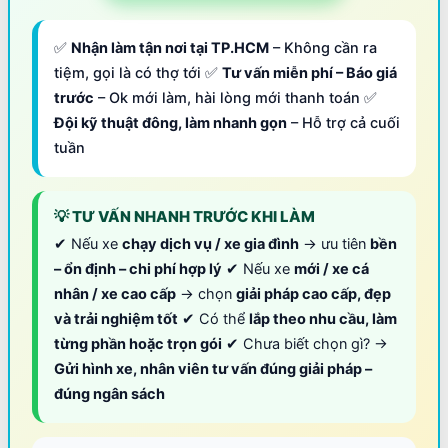
✅
Nhận làm tận nơi tại TP.HCM
– Không cần ra
tiệm, gọi là có thợ tới ✅
Tư vấn miễn phí – Báo giá
trước
– Ok mới làm, hài lòng mới thanh toán ✅
Đội kỹ thuật đông, làm nhanh gọn
– Hỗ trợ cả cuối
tuần
💡 TƯ VẤN NHANH TRƯỚC KHI LÀM
✔ Nếu xe
chạy dịch vụ / xe gia đình
→ ưu tiên
bền
– ổn định – chi phí hợp lý
✔ Nếu xe
mới / xe cá
nhân / xe cao cấp
→ chọn
giải pháp cao cấp, đẹp
và trải nghiệm tốt
✔ Có thể
lắp theo nhu cầu, làm
từng phần hoặc trọn gói
✔ Chưa biết chọn gì? →
Gửi hình xe, nhân viên tư vấn đúng giải pháp –
đúng ngân sách