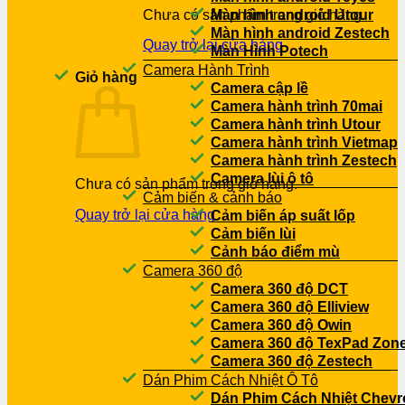
Chưa có sản phẩm trong giỏ hàng.
Màn hình android Utour
Màn hình android Zestech
Quay trở lại cửa hàng
Màn Hình Potech
Camera Hành Trình
Giỏ hàng
Camera cập lề
Camera hành trình 70mai
Camera hành trình Utour
Camera hành trình Vietmap
Camera hành trình Zestech
Camera lùi ô tô
Chưa có sản phẩm trong giỏ hàng.
Cảm biến & cảnh báo
Quay trở lại cửa hàng
Cảm biến áp suất lốp
Cảm biến lùi
Cảnh báo điểm mù
Camera 360 độ
Camera 360 độ DCT
Camera 360 độ Elliview
Camera 360 độ Owin
Camera 360 độ TexPad Zone
Camera 360 độ Zestech
Dán Phim Cách Nhiệt Ô Tô
Dán Phim Cách Nhiệt Chevr