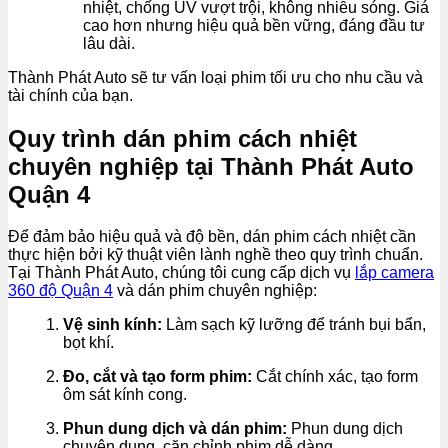
nhiệt, chống UV vượt trội, không nhiễu sóng. Giá
cao hơn nhưng hiệu quả bền vững, đáng đầu tư
lâu dài.
Thành Phát Auto sẽ tư vấn loại phim tối ưu cho nhu cầu và
tài chính của bạn.
Quy trình dán phim cách nhiệt
chuyên nghiệp tại Thành Phát Auto
Quận 4
Để đảm bảo hiệu quả và độ bền, dán phim cách nhiệt cần
thực hiện bởi kỹ thuật viên lành nghề theo quy trình chuẩn.
Tại Thành Phát Auto, chúng tôi cung cấp dịch vụ
lắp camera
360 độ Quận 4
và dán phim chuyên nghiệp:
Vệ sinh kính:
Làm sạch kỹ lưỡng để tránh bụi bẩn,
bọt khí.
Đo, cắt và tạo form phim:
Cắt chính xác, tạo form
ôm sát kính cong.
Phun dung dịch và dán phim:
Phun dung dịch
chuyên dụng, căn chỉnh phim dễ dàng.