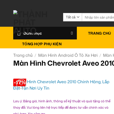
Bỏ
qua
nội
Tìm
kiếm:
dung
Danh mục
TRANG CHỦ
TỔNG HỢP PHỤ KIỆN
Trang chủ
/
Màn Hình Android Ô Tô Xe Hơi
/
Màn H
Màn Hình Chevrolet Aveo 2010
-17%
Lưu ý: Bảng giá, hình ảnh, thông số kỹ thuật và quà tặng có thể
thay đổi. Vui lòng liên hệ trực tiếp để được tư vấn chính xác và
phù hợp. Xin cảm ơn