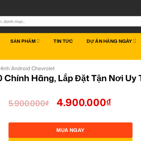
SẢN PHẨM
TIN TỨC
DỰ ÁN HẰNG NGÀY
ình Android Chevrolet
 Chính Hãng, Lắp Đặt Tận Nơi Uy 
4.900.000
₫
5.900.000
₫
MUA NGAY