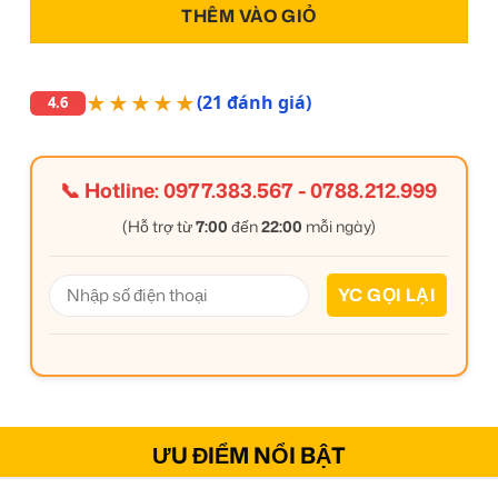
THÊM VÀO GIỎ
★★★★★
(21 đánh giá)
4.6
📞 Hotline:
0977.383.567
-
0788.212.999
(Hỗ trợ từ
7:00
đến
22:00
mỗi ngày)
ƯU ĐIỂM NỔI BẬT