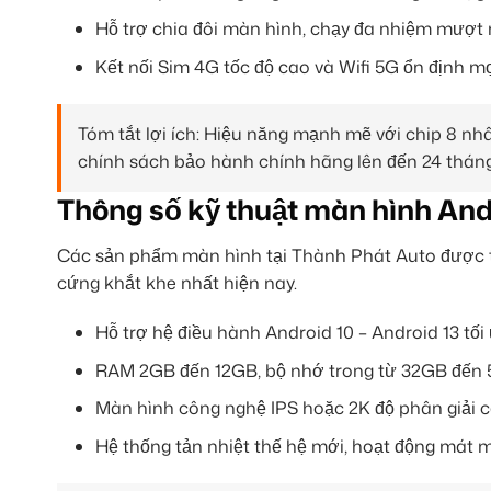
Hỗ trợ chia đôi màn hình, chạy đa nhiệm mượt 
Kết nối Sim 4G tốc độ cao và Wifi 5G ổn định mọ
Tóm tắt lợi ích: Hiệu năng mạnh mẽ với chip 8 n
chính sách bảo hành chính hãng lên đến 24 tháng
Thông số kỹ thuật màn hình And
Các sản phẩm màn hình tại Thành Phát Auto được t
cứng khắt khe nhất hiện nay.
Hỗ trợ hệ điều hành Android 10 – Android 13 tối
RAM 2GB đến 12GB, bộ nhớ trong từ 32GB đến 
Màn hình công nghệ IPS hoặc 2K độ phân giải ca
Hệ thống tản nhiệt thế hệ mới, hoạt động mát mẻ