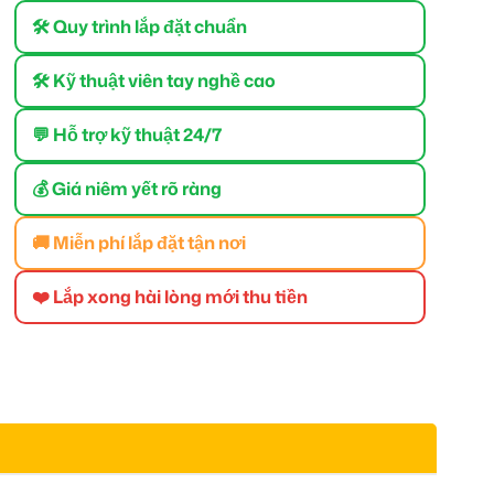
🛠 Quy trình lắp đặt chuẩn
🛠 Kỹ thuật viên tay nghề cao
💬 Hỗ trợ kỹ thuật 24/7
💰 Giá niêm yết rõ ràng
🚚 Miễn phí lắp đặt tận nơi
❤️ Lắp xong hài lòng mới thu tiền