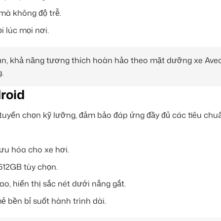
mà không độ trễ.
i lúc mọi nơi.
hân, khả năng tương thích hoàn hảo theo mặt dưỡng xe Ave
.
roid
uyển chọn kỹ lưỡng, đảm bảo đáp ứng đầy đủ các tiêu chu
 ưu hóa cho xe hơi.
512GB tùy chọn.
o, hiển thị sắc nét dưới nắng gắt.
 bền bỉ suốt hành trình dài.