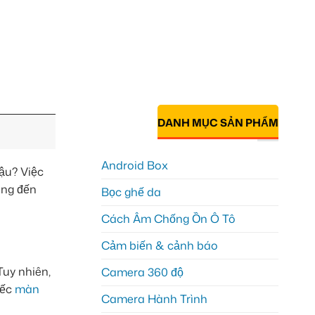
DANH MỤC SẢN PHẨM
Android Box
ậu? Việc
ang đến
Bọc ghế da
Cách Âm Chống Ồn Ô Tô
Cảm biến & cảnh báo
Tuy nhiên,
Camera 360 độ
iếc
màn
Camera Hành Trình