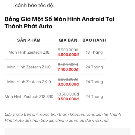
cảnh báo tốc độ.
Bảng Giá Một Số Màn Hình Android Tại
Thành Phát Auto
SẢN PHẨM
GIÁ BÁN
BẢO HÀNH
5.900.000đ
Màn Hình Zestech Z18
18 Tháng
4.900.000đ
8.400.000đ
Màn Hình Zestech Z100
24 Tháng
7.400.000đ
9.900.000đ
Màn Hình Zestech ZX10
24 Tháng
8.900.000đ
10.500.000đ
Màn Hình Zestech Z18 360
24 Tháng
9.500.000đ
Lưu ý: Giá trên chỉ mang tính tham khảo, vui lòng liên hệ Thành
Phát Auto để nhận báo giá chính xác và ưu đãi mới nhất.