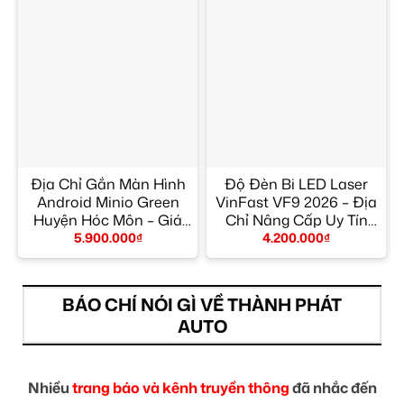
Địa Chỉ Gắn Màn Hình
Độ Đèn Bi LED Laser
Android Minio Green
VinFast VF9 2026 – Địa
Huyện Hóc Môn – Giá
Chỉ Nâng Cấp Uy Tín
Tốt TPHCM
TPHCM
5.900.000
₫
4.200.000
₫
BÁO CHÍ NÓI GÌ VỀ THÀNH PHÁT
AUTO
Nhiều
trang báo và kênh truyền thông
đã nhắc đến