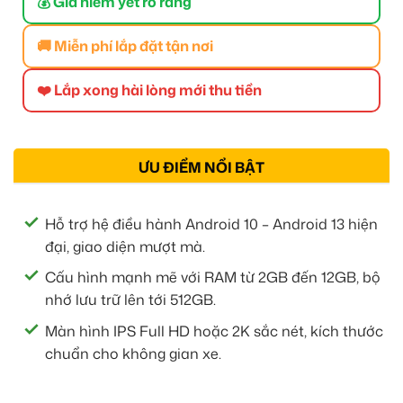
💰 Giá niêm yết rõ ràng
🚚 Miễn phí lắp đặt tận nơi
❤️ Lắp xong hài lòng mới thu tiền
ƯU ĐIỂM NỔI BẬT
Hỗ trợ hệ điều hành Android 10 – Android 13 hiện
đại, giao diện mượt mà.
Cấu hình mạnh mẽ với RAM từ 2GB đến 12GB, bộ
nhớ lưu trữ lên tới 512GB.
Màn hình IPS Full HD hoặc 2K sắc nét, kích thước
chuẩn cho không gian xe.