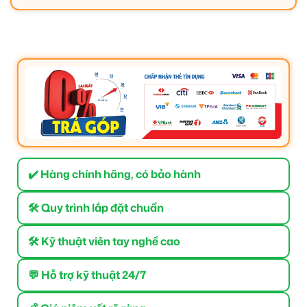
✔️ Hàng chính hãng, có bảo hành
🛠 Quy trình lắp đặt chuẩn
🛠 Kỹ thuật viên tay nghề cao
💬 Hỗ trợ kỹ thuật 24/7