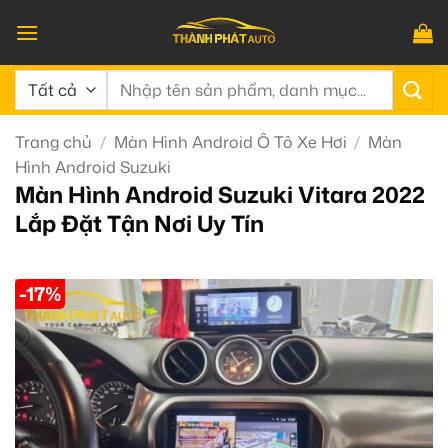
Bỏ
qua
nội
Tìm
dung
kiếm:
Trang chủ
/
Màn Hình Android Ô Tô Xe Hơi
/
Màn
Hình Android Suzuki
Màn Hình Android Suzuki Vitara 2022
Lắp Đặt Tận Nơi Uy Tín
-17%