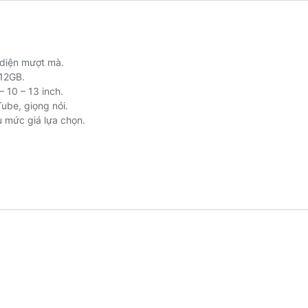
 diện mượt mà.
12GB.
– 10 – 13 inch.
ube, giọng nói.
u mức giá lựa chọn.