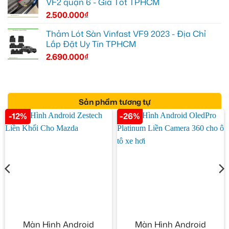
VF2 quận 6 - Giá Tốt TPHCM
2.500.000
₫
Thảm Lót Sàn Vinfast VF9 2023 - Địa Chỉ
Lắp Đặt Uy Tín TPHCM
2.690.000
₫
Sản phẩm tương tự
-12%
-26%
Màn Hình Android
Màn Hình Android