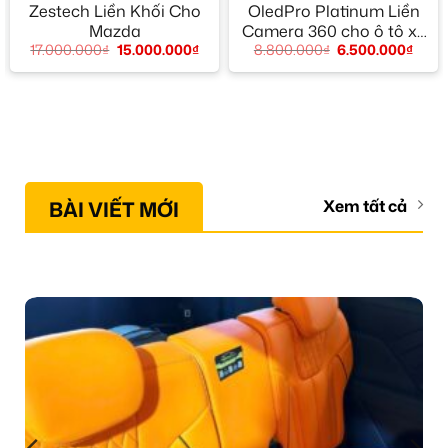
Zestech Liền Khối Cho
OledPro Platinum Liền
Mazda
Camera 360 cho ô tô xe
17.000.000
₫
15.000.000
₫
8.800.000
₫
6.500.000
₫
hơi
BÀI VIẾT MỚI
Xem tất cả