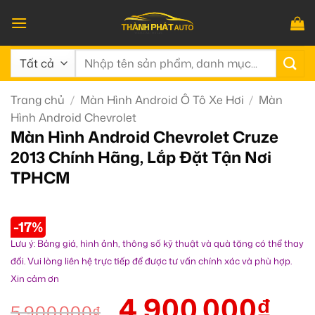
Bỏ
qua
nội
Tìm
dung
kiếm:
Trang chủ
/
Màn Hình Android Ô Tô Xe Hơi
/
Màn
Hình Android Chevrolet
Màn Hình Android Chevrolet Cruze
2013 Chính Hãng, Lắp Đặt Tận Nơi
TPHCM
-17%
Lưu ý: Bảng giá, hình ảnh, thông số kỹ thuật và quà tặng có thể thay
đổi. Vui lòng liên hệ trực tiếp để được tư vấn chính xác và phù hợp.
Xin cảm ơn
4.900.000
₫
5.900.000
₫