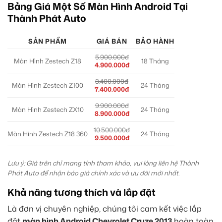
Bảng Giá Một Số Màn Hình Android Tại
Thành Phát Auto
SẢN PHẨM
GIÁ BÁN
BẢO HÀNH
5.900.000đ
Màn Hình Zestech Z18
18 Tháng
4.900.000đ
8.400.000đ
Màn Hình Zestech Z100
24 Tháng
7.400.000đ
9.900.000đ
Màn Hình Zestech ZX10
24 Tháng
8.900.000đ
10.500.000đ
Màn Hình Zestech Z18 360
24 Tháng
9.500.000đ
Lưu ý: Giá trên chỉ mang tính tham khảo, vui lòng liên hệ Thành
Phát Auto để nhận báo giá chính xác và ưu đãi mới nhất.
Khả năng tương thích và lắp đặt
Là đơn vị chuyên nghiệp, chúng tôi cam kết việc lắp
đặt
màn hình Android Chevrolet Cruze 2013
hoàn toàn