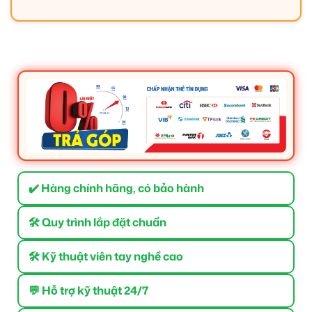
✔️ Hàng chính hãng, có bảo hành
🛠 Quy trình lắp đặt chuẩn
🛠 Kỹ thuật viên tay nghề cao
💬 Hỗ trợ kỹ thuật 24/7