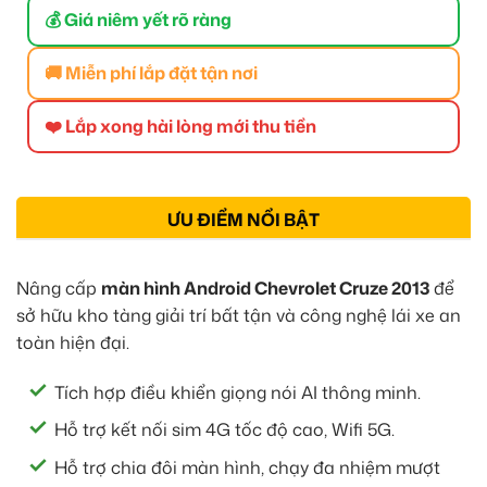
💰 Giá niêm yết rõ ràng
🚚 Miễn phí lắp đặt tận nơi
❤️ Lắp xong hài lòng mới thu tiền
ƯU ĐIỂM NỔI BẬT
Nâng cấp
màn hình Android Chevrolet Cruze 2013
để
sở hữu kho tàng giải trí bất tận và công nghệ lái xe an
toàn hiện đại.
Tích hợp điều khiển giọng nói AI thông minh.
Hỗ trợ kết nối sim 4G tốc độ cao, Wifi 5G.
Hỗ trợ chia đôi màn hình, chạy đa nhiệm mượt