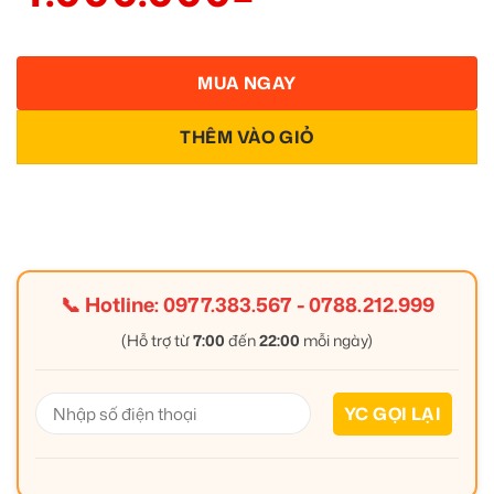
MUA NGAY
THÊM VÀO GIỎ
📞 Hotline:
0977.383.567
-
0788.212.999
(Hỗ trợ từ
7:00
đến
22:00
mỗi ngày)