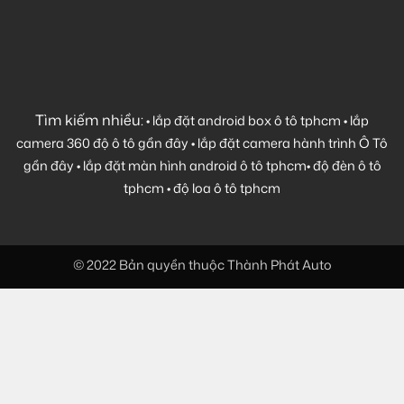
Tìm kiếm nhiều:
•
lắp đặt android box ô tô tphcm
•
lắp
camera 360 độ ô tô gần đây
•
lắp đặt camera hành trình Ô Tô
gần đây
•
lắp đặt màn hình android ô tô tphcm
•
độ đèn ô tô
tphcm
•
độ loa ô tô tphcm
© 2022 Bản quyền thuộc Thành Phát Auto