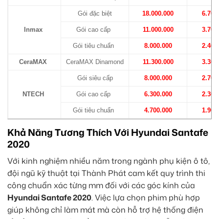
Gói đặc biệt
18.000.000
6.700
Inmax
Gói cao cấp
11.000.000
3.700
Gói tiêu chuẩn
8.000.000
2.400
CeraMAX
CeraMAX Dinamond
11.300.000
3.300
Gói siêu cấp
8.000.000
2.700
NTECH
Gói cao cấp
6.300.000
2.300
Gói tiêu chuẩn
4.700.000
1.900
Khả Năng Tương Thích Với Hyundai Santafe
2020
Với kinh nghiệm nhiều năm trong ngành phụ kiện ô tô,
đội ngũ kỹ thuật tại Thành Phát cam kết quy trình thi
công chuẩn xác từng mm đối với các góc kính của
Hyundai Santafe 2020
. Việc lựa chọn phim phù hợp
giúp không chỉ làm mát mà còn hỗ trợ hệ thống điện