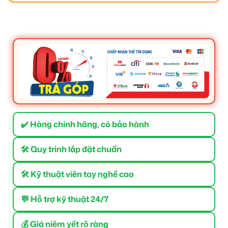
✔️ Hàng chính hãng, có bảo hành
🛠 Quy trình lắp đặt chuẩn
🛠 Kỹ thuật viên tay nghề cao
💬 Hỗ trợ kỹ thuật 24/7
💰 Giá niêm yết rõ ràng