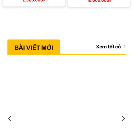
10.500.000
₫
BÀI VIẾT MỚI
Xem tất cả