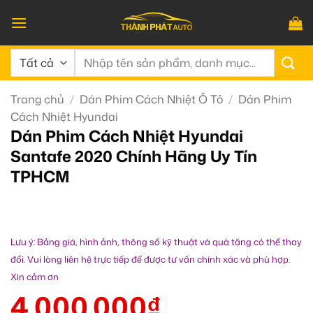
Bỏ
qua
nội
Tìm
dung
kiếm:
Trang chủ
/
Dán Phim Cách Nhiệt Ô Tô
/
Dán Phim
Cách Nhiệt Hyundai
Dán Phim Cách Nhiệt Hyundai
Santafe 2020 Chính Hãng Uy Tín
TPHCM
Lưu ý: Bảng giá, hình ảnh, thông số kỹ thuật và quà tặng có thể thay
đổi. Vui lòng liên hệ trực tiếp để được tư vấn chính xác và phù hợp.
Xin cảm ơn
4.000.000
₫