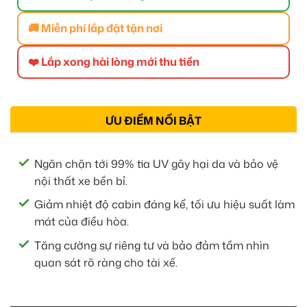
🚚 Miễn phí lắp đặt tận nơi
❤️ Lắp xong hài lòng mới thu tiền
ƯU ĐIỂM NỔI BẬT
Ngăn chặn tới 99% tia UV gây hại da và bảo vệ
nội thất xe bền bỉ.
Giảm nhiệt độ cabin đáng kể, tối ưu hiệu suất làm
mát của điều hòa.
Tăng cường sự riêng tư và bảo đảm tầm nhìn
quan sát rõ ràng cho tài xế.