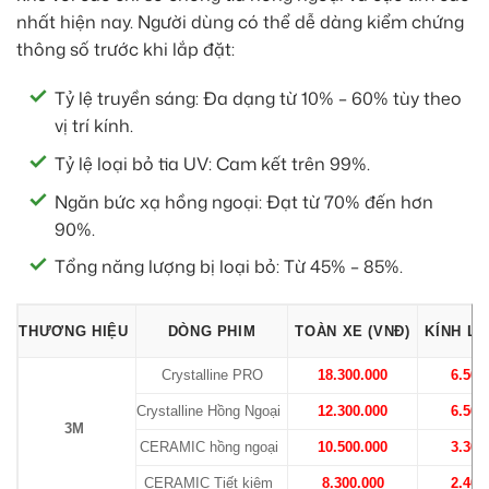
nhất hiện nay. Người dùng có thể dễ dàng kiểm chứng
thông số trước khi lắp đặt:
Tỷ lệ truyền sáng: Đa dạng từ 10% – 60% tùy theo
vị trí kính.
Tỷ lệ loại bỏ tia UV: Cam kết trên 99%.
Ngăn bức xạ hồng ngoại: Đạt từ 70% đến hơn
90%.
Tổng năng lượng bị loại bỏ: Từ 45% – 85%.
THƯƠNG HIỆU
DÒNG PHIM
TOÀN XE (VNĐ)
KÍNH LÁ
Crystalline PRO
18.300.000
6.500
Crystalline Hồng Ngoại
12.300.000
6.500
3M
CERAMIC hồng ngoại
10.500.000
3.300
CERAMIC Tiết kiệm
8.300.000
2.400