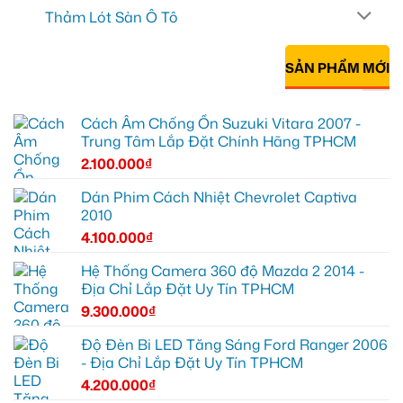
Thảm Lót Sàn Ô Tô
SẢN PHẨM MỚI
Cách Âm Chống Ồn Suzuki Vitara 2007 -
Trung Tâm Lắp Đặt Chính Hãng TPHCM
2.100.000
₫
Dán Phim Cách Nhiệt Chevrolet Captiva
2010
4.100.000
₫
Hệ Thống Camera 360 độ Mazda 2 2014 -
Địa Chỉ Lắp Đặt Uy Tín TPHCM
9.300.000
₫
Độ Đèn Bi LED Tăng Sáng Ford Ranger 2006
- Địa Chỉ Lắp Đặt Uy Tín TPHCM
4.200.000
₫