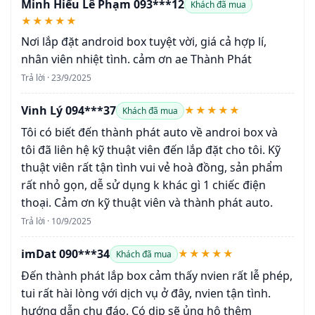
Minh Hiếu Lê Phạm 093***12
Khách đã mua
★★★★★
Nơi lắp đặt android box tuyệt vời, giá cả hợp lí,
nhân viên nhiệt tình. cảm ơn ae Thành Phát
Trả lời · 23/9/2025
Vinh Lý 094***37
★★★★★
Khách đã mua
Tôi có biết đến thành phát auto về androi box và
tôi đã liên hệ kỹ thuật viên đến lắp đặt cho tôi. Kỹ
thuật viên rất tận tình vui vẻ hoà đồng, sản phẩm
rất nhỏ gọn, dễ sử dụng k khác gì 1 chiếc điện
thoại. Cảm ơn kỹ thuật viên và thành phát auto.
Trả lời · 10/9/2025
imDat 090***34
★★★★★
Khách đã mua
Đến thành phát lắp box cảm thấy nvien rất lễ phép,
tui rất hài lòng với dịch vụ ở đây, nvien tận tình.
hướng dẫn chu đáo. Có dịp sẽ ủng hộ thêm