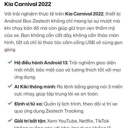
Kia Carnival 2022
Với trải nghiệm thực tế trên
Kia Carnival 2022
, thiết bị
Android Box Zestech không chỉ mang lại sự mượt mà
khi chạy bản đồ mà còn giúp giữ trọn vẹn thẩm mỹ
của xe. Bạn không cần cắt dây, không cần tháo màn
hình, tất cả chỉ là thao tác cắm cổng USB vô cùng gọn
gàng.
Hệ điều hành Android 13:
Trải nghiệm giao diện
mới nhất, bảo mật cao và tương thích tốt với mọi
ứng dụng.
AI Kiki thông minh:
Ra lệnh bằng giọng nói 3 miền
cực nhạy, giúp tập trung lái xe an toàn.
Định vị từ xa:
Quản lý lịch trình, theo dõi vị trí xe
qua ứng dụng Zestech Tracking.
Giải trí bất tận:
Xem YouTube, Netflix, TikTok
không quảng cáo với kho ứng dụng khổng lồ.