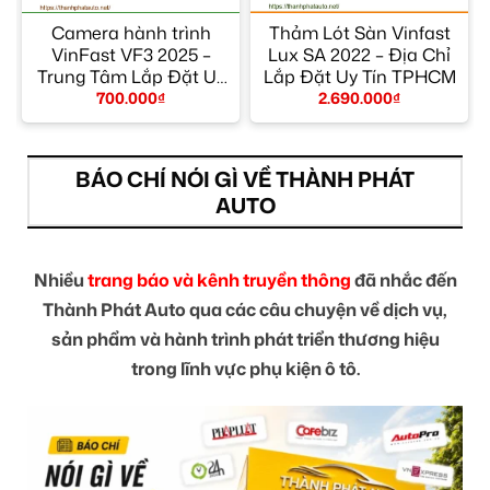
Camera hành trình
Thảm Lót Sàn Vinfast
n
VinFast VF3 2025 –
Lux SA 2022 – Địa Chỉ
Trung Tâm Lắp Đặt Uy
Lắp Đặt Uy Tín TPHCM
Tín Giá Tốt TPHCM
700.000
₫
2.690.000
₫
BÁO CHÍ NÓI GÌ VỀ THÀNH PHÁT
AUTO
Nhiều
trang báo và kênh truyền thông
đã nhắc đến
Thành Phát Auto qua các câu chuyện về dịch vụ,
sản phẩm và hành trình phát triển thương hiệu
trong lĩnh vực phụ kiện ô tô.