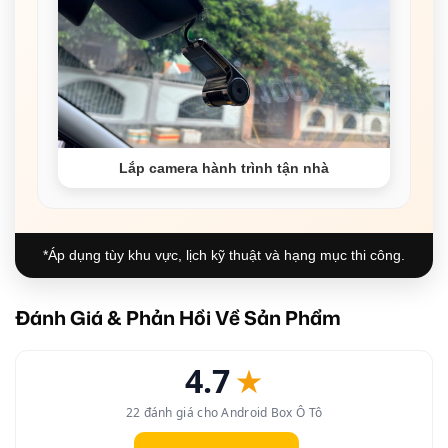
Lắp camera hành trình tận nhà
*Áp dụng tùy khu vực, lịch kỹ thuật và hạng mục thi công.
Đánh Giá & Phản Hồi Về Sản Phẩm
4.7
★
22 đánh giá cho Android Box Ô Tô