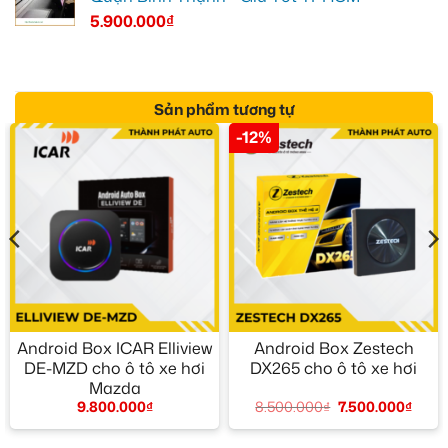
5.900.000
₫
Sản phẩm tương tự
-12%
Android Box ICAR Elliview
Android Box Zestech
DE-MZD cho ô tô xe hơi
DX265 cho ô tô xe hơi
Mazda
8.500.000
₫
7.500.000
₫
9.800.000
₫