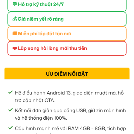
💬 Hỗ trợ kỹ thuật 24/7
💰 Giá niêm yết rõ ràng
🚚 Miễn phí lắp đặt tận nơi
❤️ Lắp xong hài lòng mới thu tiền
ƯU ĐIỂM NỔI BẬT
Hệ điều hành Android 13, giao diện mượt mà, hỗ
trợ cập nhật OTA.
Kết nối đơn giản qua cổng USB, giữ zin màn hình
và hệ thống điện 100%.
Cấu hình mạnh mẽ với RAM 4GB – 8GB, tích hợp