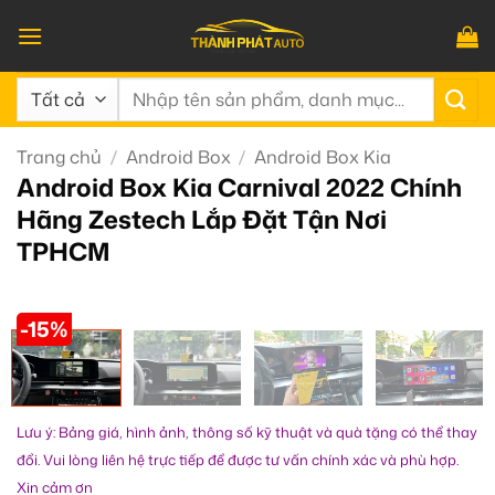
Bỏ
qua
nội
Tìm
dung
kiếm:
Trang chủ
/
Android Box
/
Android Box Kia
Android Box Kia Carnival 2022 Chính
Hãng Zestech Lắp Đặt Tận Nơi
TPHCM
-15%
Lưu ý: Bảng giá, hình ảnh, thông số kỹ thuật và quà tặng có thể thay
đổi. Vui lòng liên hệ trực tiếp để được tư vấn chính xác và phù hợp.
Xin cảm ơn