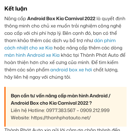
Kết luận
Nâng cấp
Android Box Kia Carnival 2022
là quyết định
thông minh cho chủ xe muốn trải nghiệm công nghệ
cao cấp với chi phí hợp lý. Bên cạnh đó, bạn có thể
tham khảo thêm các dịch vụ bổ trợ như
dán phim
cách nhiệt cho xe Kia
hoặc nâng cấp thêm các dòng
màn hình Android xe Kia
khác tại Thành Phát Auto để
hoàn thiện hơn cho xế cưng của mình. Để tìm kiếm
thêm các sản phẩm
android box xe hơi
chất lượng,
hãy liên hệ ngay với chúng tôi.
Bạn cần tư vấn nâng cấp màn hình Android /
Android Box cho Kia Carnival 2022 ?
Liên hệ Hotline: 0977.383.567 – 0909.212.999
Website: https://thanhphatauto.net/
Thành Phát Auto xin gửi lời cảm ơn chân thành đến