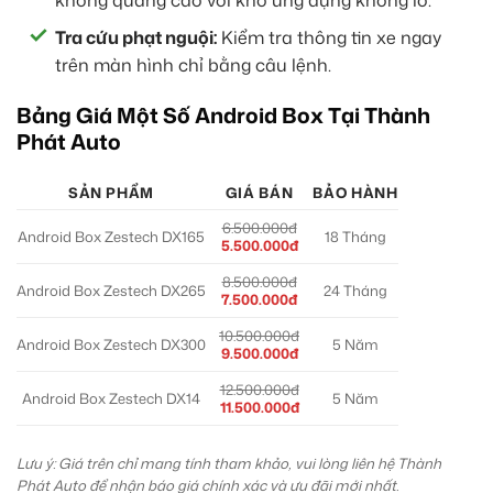
Tra cứu phạt nguội:
Kiểm tra thông tin xe ngay
trên màn hình chỉ bằng câu lệnh.
Bảng Giá Một Số Android Box Tại Thành
Phát Auto
SẢN PHẨM
GIÁ BÁN
BẢO HÀNH
6.500.000đ
Android Box Zestech DX165
18 Tháng
5.500.000đ
8.500.000đ
Android Box Zestech DX265
24 Tháng
7.500.000đ
10.500.000đ
Android Box Zestech DX300
5 Năm
9.500.000đ
12.500.000đ
Android Box Zestech DX14
5 Năm
11.500.000đ
Lưu ý: Giá trên chỉ mang tính tham khảo, vui lòng liên hệ Thành
Phát Auto để nhận báo giá chính xác và ưu đãi mới nhất.